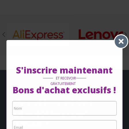
S'inscrire maintenant
ET RECEVOIR
GRATUITEMENT
Bons d'achat exclusifs !
Voulez-vous recevoir
des offres et des
promotions par
email ?