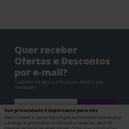
Quer receber
Ofertas e Descontos
por e-mail?
Cadastre-se agora e fique por dentro das
novidades
CADASTRAR
Sua privacidade é importante para nós
utiliza cookies e outras tecnologias semelhantes para analisar
Ao se cadastrar você concorda com nossos termos de
o tráfego e personalizar o conteúdo e anúncios, além de
uso e nossas politicas de privacidade.
oferecer recursos de redes sociais.
Obter mais informações