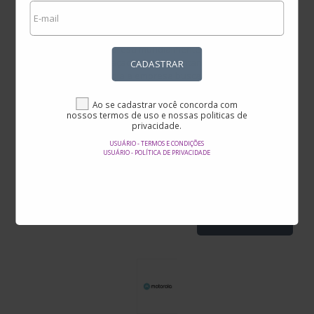
Ofertas na Motorola
A motorola é uma empresa mundialmente conhecida por
inovação na comunicação móvel, inventando inúmeras
CADASTRAR
tecnologias. Hoje em dia a empresa busca oferecer ao seus
consumidores uma experiência completa sem abrir mão da
qualidade ou do estilo. Ao acessar a loja virtual da Motorola
Ao se cadastrar você concorda com
nossos termos de uso e nossas politicas de
você já irá visualizar as promoções mais recentes logo na
privacidade.
página inicial, acessando a categoria “Motofertas”. Todas as
diversas seções também são separadas por categorias no
USUÁRIO - TERMOS E CONDIÇÕES
USUÁRIO - POLÍTICA DE PRIVACIDADE
menu e para facilitar ainda mais sua busca, os produtos
ofertados irão apresentar informações sobre o desconto
recebido.
MOTOROLA