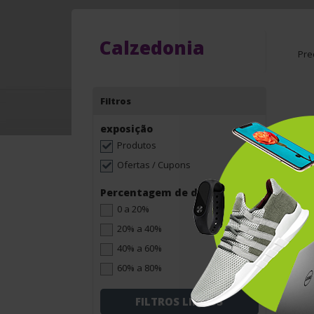
Calzedonia
Pre
Filtros
exposição
Produtos
Ofertas / Cupons
Percentagem de desconto
0 a 20%
20% a 40%
40% a 60%
60% a 80%
FILTROS LIMPOS