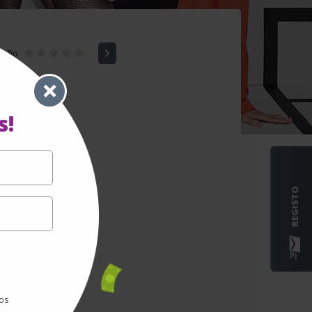
ação
s!
REGISTO
sos