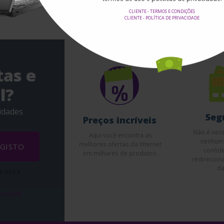
CLIENTE - TERMOS E CONDIÇÕES
CLIENTE - POLÍTICA DE PRIVACIDADE
tas e
l?
idades
Seg
Preços incríveis
Não é nece
Aqui você encontra as
nenhum
melhores ofertas da Internet
GISTO
confid
em milhares de produtos.
redirecion
da
e uso e
ivacidade