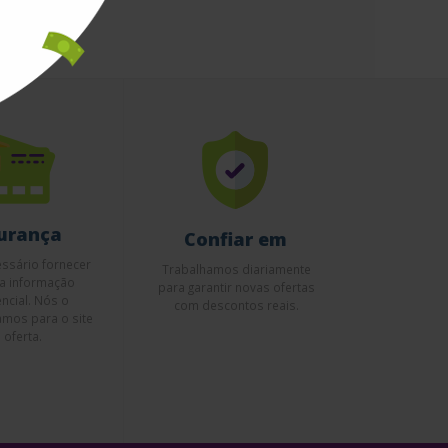
urança
Confiar em
ssário fornecer
Trabalhamos diariamente
a informação
para garantir novas ofertas
encial. Nós o
com descontos reais.
amos para o site
 oferta.