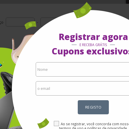
Avali
ço
-
Registrar agora
1 - 0 de 0
E RECEBA GRÁTIS
Cupons exclusivo
REGISTO
Ao se registrar, você concorda com nos
termos de uso e políticas de privacidade.