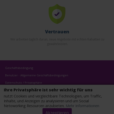
Vertrauen
Wir arbeiten täglich daran, neue Angebote mit echten Rabatten zu
gewährleisten.
Geschäftsbedingung
Benutzer - Allgemeine Geschäftsbedingungen
Datenschutz / Privatsphäre
Ihre Privatsphäre ist sehr wichtig für uns
Cookierichtlinien
nutzt Cookies und vergleichbare Technologien, um Traffic,
Kontaktanfrage
Inhalte, und Anzeigen zu analysieren und um Social
Affiliates
Netoworking Resourcen anzubieten.
Mehr Informationen
Akzeptieren
Copyright © 2022 - Alle Rechte vorbehalten.