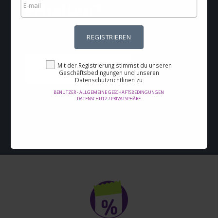
erhalten?
Registriere dich jetzt und bleibe auf dem
Laufenden
REGISTRIEREN
Mit der Registrierung stimmst du unseren
REGISTRIEREN
Geschäftsbedingungen und unseren
Datenschutzrichtlinen zu
BENUTZER - ALLGEMEINE GESCHÄFTSBEDINGUNGEN
Mit der Registrierung stimmst du unseren
DATENSCHUTZ / PRIVATSPHÄRE
Geschäftsbedingungen und unseren Datenschutzrichtlinen zu
Benutzer - Allgemeine Geschäftsbedingungen
Datenschutz / Privatsphäre