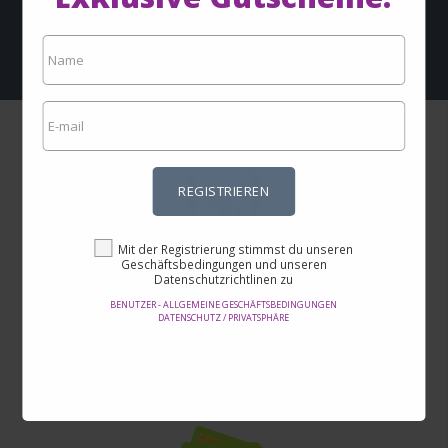
Benutzer - Allgemeine Geschäftsbedingungen
Datenschutz / Privatsphäre
REGISTRIEREN
Mit der Registrierung stimmst du unseren
Unglaubliche Preise
Geschäftsbedingungen und unseren
Datenschutzrichtlinen zu
Hier findest du die besten Angebote im Internet und Tausende von
BENUTZER - ALLGEMEINE GESCHÄFTSBEDINGUNGEN
Produkten.
DATENSCHUTZ / PRIVATSPHÄRE