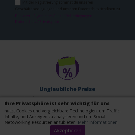
Mit der Registrierung stimmst du unseren
Geschäftsbedingungen und unseren Datenschutzrichtlinen zu
Benutzer - Allgemeine Geschäftsbedingungen
Datenschutz / Privatsphäre
Unglaubliche Preise
Hier findest du die besten Angebote im Internet und Tausende von
Ihre Privatsphäre ist sehr wichtig für uns
Produkten.
nutzt Cookies und vergleichbare Technologien, um Traffic,
Inhalte, und Anzeigen zu analysieren und um Social
Netoworking Resourcen anzubieten.
Mehr Informationen
Akzeptieren