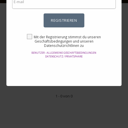
REGISTRIEREN
NU3
Mit der Registrierung stimmst du unseren
Geschäftsbedingungen und unseren
Datenschutzrichtlinen zu
Preis
-
BENUTZER - ALLGEMEINE GESCHÄFTSBEDINGUNGEN
DATENSCHUTZ / PRIVATSPHÄRE
Bewertung
1 - 0 von 0