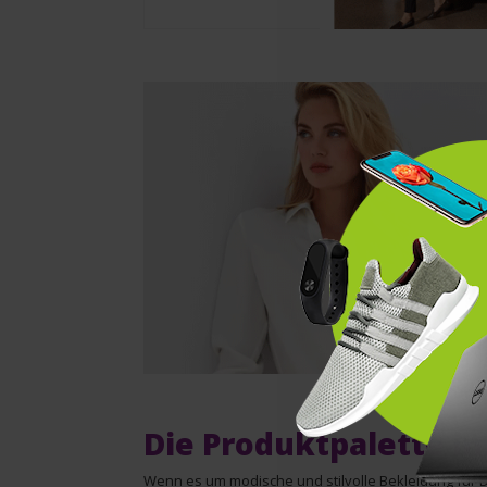
Die Produktpalette i
Wenn es um modische und stilvolle Bekleidung für 