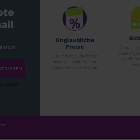
ote
ail
Sic
Unglaubliche
Preise
aufenden
Du musst ke
Daten angeb
Hier findest du die besten
direkt zu
Angebote im Internet und
weit
Tausende von Produkten.
STRIEREN
bedingungen
rage