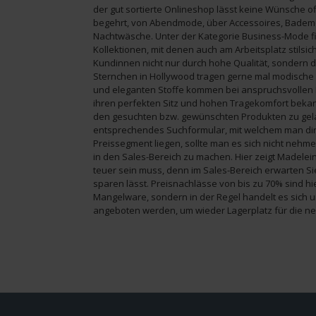
der gut sortierte Onlineshop lässt keine Wünsche o
begehrt, von Abendmode, über Accessoires, Bademod
Nachtwäsche. Unter der Kategorie Business-Mode fi
Kollektionen, mit denen auch am Arbeitsplatz stilsi
Kundinnen nicht nur durch hohe Qualität, sondern d
Sternchen in Hollywood tragen gerne mal modische
und eleganten Stoffe kommen bei anspruchsvollen 
ihren perfekten Sitz und hohen Tragekomfort bekann
den gesuchten bzw. gewünschten Produkten zu gela
entsprechendes Suchformular, mit welchem man dire
Preissegment liegen, sollte man es sich nicht neh
in den Sales-Bereich zu machen. Hier zeigt Madelei
teuer sein muss, denn im Sales-Bereich erwarten S
sparen lässt. Preisnachlässe von bis zu 70% sind hie
Mangelware, sondern in der Regel handelt es sich u
angeboten werden, um wieder Lagerplatz für die ne