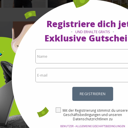
Registriere dich je
M
UND ERHALTE GRATIS
S
Exklusive Gutschei
Im 
von
find
Um 
hab
Ber
Akt
REGISTRIEREN
Mit der Registrierung stimmst du unsere
m Madeleine Onlineshop
Geschäftsbedingungen und unseren
Datenschutzrichtlinen zu
Damen geht, ist Madeleine nach wie vor einer der bekanntesten Anbieter 
BENUTZER - ALLGEMEINE GESCHÄFTSBEDINGUNGEN