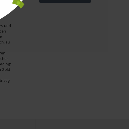
ganter
ars und
rben
ür
ch, zu
ren
echer
bedingt
h Geld
ünstig