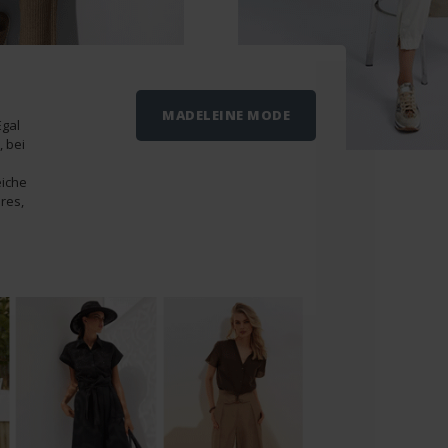
MADELEINE MODE
Egal
 bei
eiche
res,