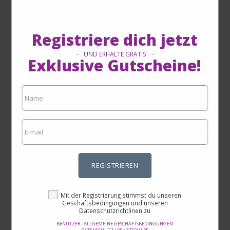
Registriere dich jetzt
UND ERHALTE GRATIS
Exklusive Gutscheine!
Apple AirPods Pro 2.
Apple USB-C auf 3,5-mm-
Generation mit MagSafe
Kopfhörer­anschluss
Case (USB-C)
Adapter
Von 255,00 €
REGISTRIEREN
Nur 216,50 €
Nur 10,00 €
Mit der Registrierung stimmst du unseren
Geschäftsbedingungen und unseren
AUF DER SEITE
AUF DER SEITE
Datenschutzrichtlinen zu
EINSEHEN
EINSEHEN
BENUTZER - ALLGEMEINE GESCHÄFTSBEDINGUNGEN