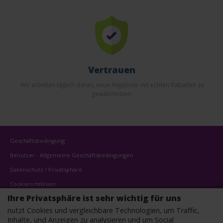
Vertrauen
Wir arbeiten täglich daran, neue Angebote mit echten Rabatten zu
gewährleisten.
Geschäftsbedingung
Benutzer - Allgemeine Geschäftsbedingungen
Datenschutz / Privatsphäre
Cookierichtlinien
Ihre Privatsphäre ist sehr wichtig für uns
Kontaktanfrage
nutzt Cookies und vergleichbare Technologien, um Traffic,
Affiliates
Inhalte, und Anzeigen zu analysieren und um Social