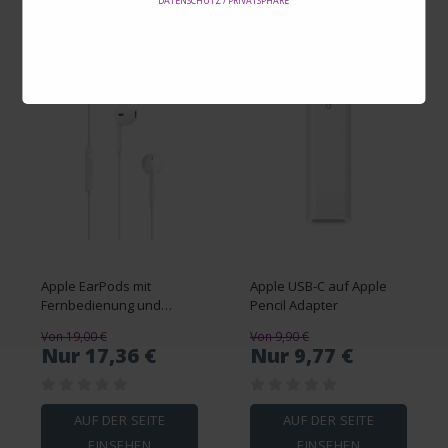
DATENSCHUTZ / PRIVATSPHÄRE
Apple EarPods mit
Apple USB-C auf Apple
Fernbedienung und
Pencil Adapter
Mikrofon
Von 19,00 €
Von 9,90 €
Nur 17,36 €
Nur 9,77 €
AUF DER SEITE
AUF DER SEITE
EINSEHEN
EINSEHEN