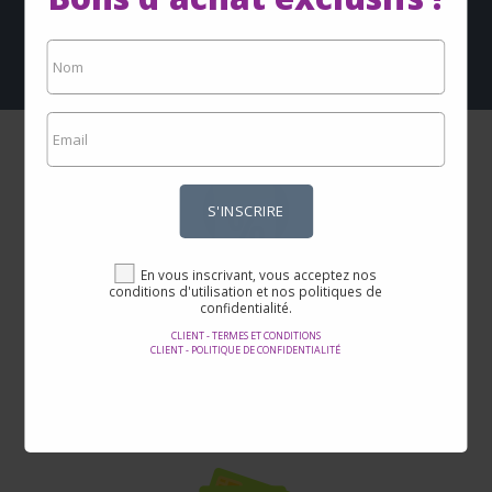
Client - Termes et conditions
Client - Politique de confidentialité
S'INSCRIRE
En vous inscrivant, vous acceptez nos
Prix incroyables
conditions d'utilisation et nos politiques de
confidentialité.
Vous trouverez ici les meilleures offres sur Internet sur des milliers
CLIENT - TERMES ET CONDITIONS
de produits.
CLIENT - POLITIQUE DE CONFIDENTIALITÉ