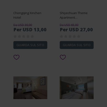
Chongqing Xinchen
Shiyechuan Theme
Hotel
Apartment
(Guangzhou Hanxi
Da USD 30,00
Da USD 65,00
Changlong Subway
Per USD 13,00
Per USD 27,00
Station)
GUARDA SUL SITO
GUARDA SUL SITO