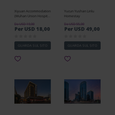
Xiyuan Accommodation
Yucun Yushan Linlu
(Wuhan Union Hospital
Homestay
Zhongshan Park
Da USD 19,00
Da USD 55,00
Branch)
Per USD 18,00
Per USD 49,00
GUARDA SUL SITO
GUARDA SUL SITO