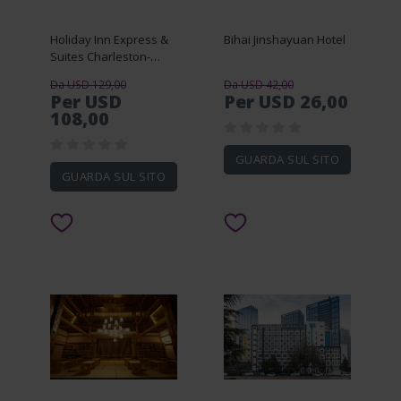
Holiday Inn Express &
Bihai Jinshayuan Hotel
Suites Charleston-
Southridge
Da USD 129,00
Da USD 42,00
Per USD
Per USD 26,00
108,00
GUARDA SUL SITO
GUARDA SUL SITO