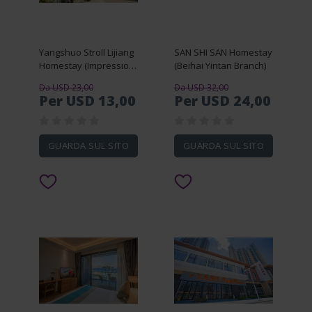
Yangshuo Stroll Lijiang
SAN SHI SAN Homestay
Homestay (Impression
(Beihai Yintan Branch)
Liu Sanjie Chinatown
Da USD 23,00
Da USD 32,00
Wharf)
Per USD 13,00
Per USD 24,00
GUARDA SUL SITO
GUARDA SUL SITO