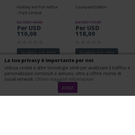
Holiday Inn Port Arthur
Courtyard Dalton
- Park Central
Da USD 149,00
Da USD 173,00
Per USD
Per USD
110,00
118,00
GUARDA SUL SITO
GUARDA SUL SITO
La tua privacy è importante per noi
utilizza cookie e altre tecnologie simili per analizzare il traffico e
personalizzare contenuti e annunci, oltre a offrire risorse di
social network.
Ottieni maggiori informazioni
acept