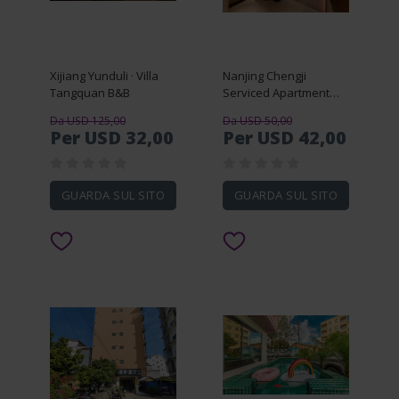
Xijiang Yunduli · Villa
Nanjing Chengji
Tangquan B&B
Serviced Apartment
(Nanjing Railway
Da USD 125,00
Da USD 50,00
Station Hongshan
Per USD 32,00
Per USD 42,00
Forest Zoo)
GUARDA SUL SITO
GUARDA SUL SITO