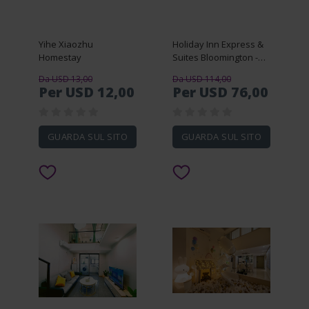
Yihe Xiaozhu
Holiday Inn Express &
Homestay
Suites Bloomington -
Mpls Arpt Area W
Da USD 13,00
Da USD 114,00
Per USD 12,00
Per USD 76,00
GUARDA SUL SITO
GUARDA SUL SITO