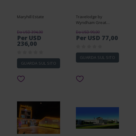
Maryhill Estate
Travelodge by
Wyndham Great
Barrington Berkshires
Da USD 394,00
Da USD 99,00
Per USD
Per USD 77,00
236,00
GUARDA SUL SITO
GUARDA SUL SITO