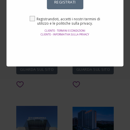
REGISTRATI
Registrandoti, accetti i nostri termini di
utilizzo e le politiche sulla privacy.
Samhaein Tourist Hotel
Mercure Xi'an
CLIENTE - TERMINI E CONDIZIONI
CLIENTE - INFORMATIVA SULLA PRIVACY
Longshouyuan Daming
Palace Hotel
Da USD 38,00
Da USD 55,00
Per USD 33,00
Per USD 42,00
GUARDA SUL SITO
GUARDA SUL SITO