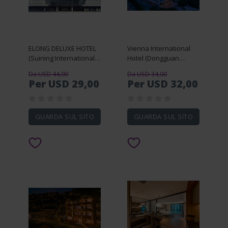
ELONG DELUXE HOTEL
Vienna International
(Suining International
Hotel (Dongguan
Convention and
Qingxi Center)
Da USD 44,00
Da USD 34,00
Exhibition Center Store)
Per USD 29,00
Per USD 32,00
GUARDA SUL SITO
GUARDA SUL SITO