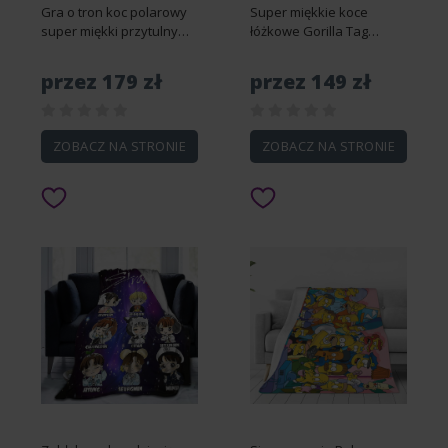
Gra o tron koc polarowy
Super miękkie koce
super miękki przytulny
łóżkowe Gorilla Tag
koc do rzucania rozmyty
Lekkie flanelowe koce do
wygodny koc flanelowy
rzucania Koce do gier na
przez 179 zł
przez 149 zł
ciepłe pluszowe koce i
wszystkie pory roku na
narzuty -DS9009
rozkładaną sofę
100x125cm 50x40in
podróżną CA-DS3765 ...
ZOBACZ NA STRONIE
ZOBACZ NA STRONIE