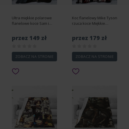
Ultra miękkie polarowe
Koc flanelowy Mike Tyson
flanelowe koce Sam i
rzuca koce Miękkie
Colby XPLR Przytulne
polarowe koce
ciepłe narzuty na
klimatyzacyjne na cały
przez 149 zł
przez 179 zł
rozkładaną sofę 40 cali;
sezon 50x40""-DS3641
x30"-DS12961 76x102cm
100x125cm 50x40in
40x30in
ZOBACZ NA STRONIE
ZOBACZ NA STRONIE