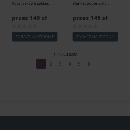
Koce łóżkowe Lekkie
Blanket Super Soft
flanelowe koce do
Przytulny koc do rzucania
rzucania Koce All
Fuzzy Comfy Flanelowy
przez 149 zł
przez 149 zł
Seasons Koce na
koc Ciepłe pluszowe koce
rozkładaną sofę Travel
i narzuty dla-DS9137
CA-DS3961 76x102cm
76x102cm 40x30in
40x30in
ZOBACZ NA STRONIE
ZOBACZ NA STRONIE
1 - 40 od 8293
1
2
3
4
5