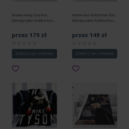
Anime Hanji Zoe Koc
Anime levi Ackerman Koc
Klimatyzator Kołdra Koce
Klimatyzator Kołdra Koce
Śmieszny Flanelowy koc
Śmieszny koc flanelowy
Ciepłe ultra-miękkie koce
Ciepłe ultra-miękkie koce
przez 179 zł
przez 149 zł
do rzucania Wszystkie
do rzucania All Seas-
pory roku -DS12461
DS11877 76x102cm
100x125cm 50...
40x30in
ZOBACZ NA STRONIE
ZOBACZ NA STRONIE