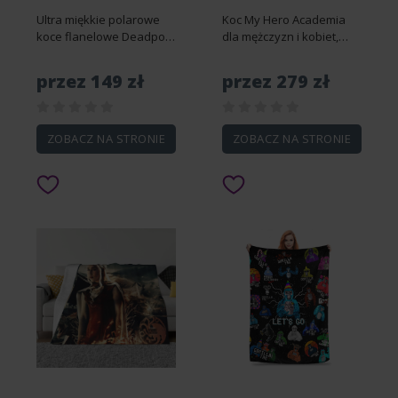
Ultra miękkie polarowe
Koc My Hero Academia
koce flanelowe Deadpool
dla mężczyzn i kobiet,
Przytulne ciepłe narzuty
super miękki i puszysty
na rozkładaną sofę
koc z twarzy, przytulny i
przez 149 zł
przez 279 zł
40x30"-DS2285 76x102cm
ciepły, odpowiedni na
40x30in
sofę, B-DS745 150x200cm
80x60in
ZOBACZ NA STRONIE
ZOBACZ NA STRONIE