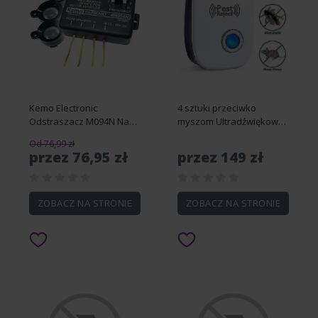
Kemo Electronic
4 sztuki przeciwko
Odstraszacz M094N Na
myszom Ultradźwiękowy
Kuny Gryzonie Ptaki Psy
środek odstraszający
Od 76,99 zł
Koty
szkodniki Elektroniczny
przez 76,95 zł
przez 149 zł
owad
ZOBACZ NA STRONIE
ZOBACZ NA STRONIE