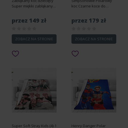
Zabłąkany koc dziecięcy
Simpsonowie Polarowy
Super miękki zabłąkany
koc Czarne koce do
flanelowy rzut Hyunjin
rzucania Miękki przytulny
Bangchan Felix koc dla
puszysty ciepły koc na
przez 149 zł
przez 179 zł
dzieci do łóżka sofa
kanapę Sofa Travel
biurowa nakolannik,
Camping 40x30 ""-DS37
łóżko c-DS269...
100x125cm 50x40in
ZOBACZ NA STRONIE
ZOBACZ NA STRONIE
Super Soft Stray Kids (4)-1
Henry Danger Polar