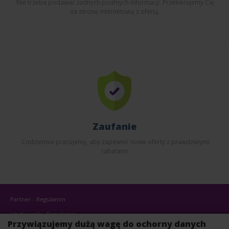
Nie trzeba podawać żadnych poufnych informacji. Przekierujemy Cię
na stronę internetową z ofertą.
Zaufanie
Codziennie pracujemy, aby zapewnić nowe oferty z prawdziwymi
rabatami.
Partner - Regulamin
Użytkownik - Regulamin
Przywiązujemy dużą wagę do ochorny danych
Użytkownik - Polityka Prywatności