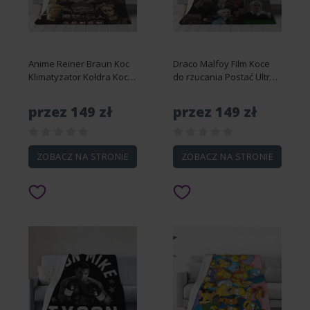
Anime Reiner Braun Koc
Draco Malfoy Film Koce
Klimatyzator Kołdra Koce
do rzucania Postać Ultra
Śmieszny koc flanelowy
miękki polarowy
Ciepłe ultra-miękkie koce
flanelowy koc do salonu
przez 149 zł
przez 149 zł
do rzucania Wszystkie
Kanapa Łóżko-DS10333
Seaso-DS12237 76x102cm
76x102cm 40x30in
40x30in
ZOBACZ NA STRONIE
ZOBACZ NA STRONIE