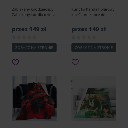
Zabłąkany koc dziecięcy
Kung Fu Panda Polarowy
Zabłąkany koc dla dzieci
koc Czarne koce do
miękki i wygodny ciepły
rzucania Miękki przytulny
koc do rzucania koc
puszysty ciepły koc na
przez 149 zł
przez 149 zł
plażowy koc piknikowy
kanapę Sofa Podróż
koce polarowe do S-
Camping 40x30 ""-DS53
DS2693 76x102...
76x102cm 40x30in
ZOBACZ NA STRONIE
ZOBACZ NA STRONIE