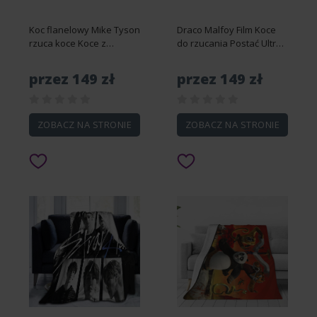
Koc flanelowy Mike Tyson
Draco Malfoy Film Koce
rzuca koce Koce z
do rzucania Postać Ultra
miękkiego polaru Koce
miękki polarowy
klimatyzacyjne na cały
flanelowy koc do salonu
przez 149 zł
przez 149 zł
sezon 50x40""-DS3669
Sofa Bed-DS10329
76x102cm 40x30in
76x102cm 40x30in
ZOBACZ NA STRONIE
ZOBACZ NA STRONIE