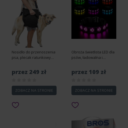
Nosidło do przenoszenia
Obroża świetlista LED dla
psa, plecak ratunkowy
psów, ładowalna i
Wsparcie nóg i
wodoodporna obroża dla
rehabilitacja dla psa
psa, regulowana obroża
przez 249 zł
przez 109 zł
(czarny) Uprząż do
z 7 trybami oświetlenia
podnoszenia do
(Colorful-S)
przycinania paznokci,
transpor...
ZOBACZ NA STRONIE
ZOBACZ NA STRONIE