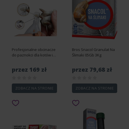
Profesjonalne obcinacze
Bros Snacol Granulat Na
do paznokci dla kotów i
Ślimaki 05Gb 3Kg
psów z trymerem do
paznokci LED Light ze
przez 169 zł
przez 79,68 zł
szkłem powiększającym,
aby zapobiec cięciu
zwierząt domowych
ZOBACZ NA STRONIE
ZOBACZ NA STRONIE