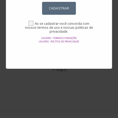
CADASTRAR
RiHappy
Ao se cadastrar você concorda com
nossos termos de uso e nossas politicas de
privacidade.
USUÁRIO - TERMOS E CONDIÇÕES
Preço
-
USUÁRIO - POLÍTICA DE PRIVACIDADE
Avaliação
1 - 0 de 0