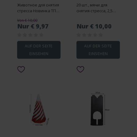
Животное для снятия
20 шт., мячи для
стресса Новинка ТПР
снятия стресса, 2,5
Симпатичная и
дюймов
Von € 10,00
прекрасная игрушка
Nur € 9,97
Nur € 10,00
милые и милые
мягкие игрушки для
снятия стресса
забавные
AUF DER SEITE
AUF DER SEITE
вентиляционные
EINSEHEN
EINSEHEN
игрушки мягкие
игрушки для снятия
стресса