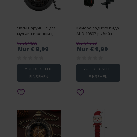
Часы наручные для
Камера заднего вида
мужчин и женщин,
AHD 1080P рыбий глаз
старинные
с ручкой для
Von € 10,00
Von € 10,00
механические
багажника
Nur € 9,99
Nur € 9,99
карманные в стиле
автомобиля Benz
стимпанк, с
класса C W205 A205
вырезами, с
S205
подвеской-цепочкой,
C180/200/220/280/300/350
AUF DER SEITE
AUF DER SEITE
для охотников,
AMG
EINSEHEN
EINSEHEN
подарок