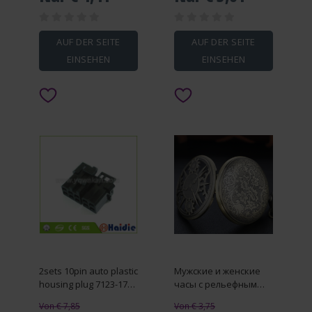
Suspension Tool
подарок для детей и
Separator Material
взрослых, сенсорное
Quality E6V8
средство
AUF DER SEITE
AUF DER SEITE
EINSEHEN
EINSEHEN
2sets 10pin auto plastic
Мужские и женские
housing plug 7123-1709
часы с рельефным
cable wiring harness
кварцевым
Von € 7,85
Von € 3,75
connector 7123-1709-90
ремешком,