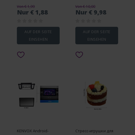
Female Cable
Decor Wire Junction
Von € 1,99
Von € 10,00
Connector Micro PH 2P
Box Electronic Project
Nur € 1,88
Nur € 9,98
Plug Jack Socket
Box Wall Switch Socket
Terminals Wire 26AWG
Box Universal
AUF DER SEITE
AUF DER SEITE
EINSEHEN
EINSEHEN
KENVOX Android-
Стресс-игрушки для