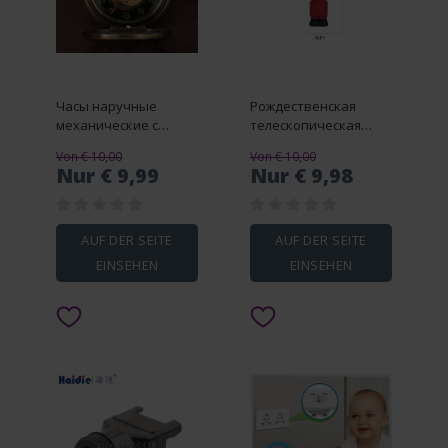
Часы наручные
Рождественская
механические с
телескопическая
китайским узелком,
игрушка-антистресс
Von € 10,00
Von € 10,00
карманные в стиле
для снятия стресса
Nur € 9,99
Nur € 9,98
стимпанк, с
подвеской-цепочкой,
подарок для мужчин
и женщин
AUF DER SEITE
AUF DER SEITE
EINSEHEN
EINSEHEN