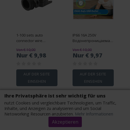
1-100 sets auto
IP66 16A 250V
connector wire
Водонепроницаемая
harness accessory
наружная настенная
Von € 10,00
Von € 10,00
cable clip plug 1011-
розетка
Nur € 9,98
Nur € 9,97
247-1205
Электрическая
двойная розетка с 2
USB-разъемами для
домашнего сада в
AUF DER SEITE
AUF DER SEITE
немецком стиле
EINSEHEN
EINSEHEN
Ihre Privatsphäre ist sehr wichtig für uns
nutzt Cookies und vergleichbare Technologien, um Traffic,
Inhalte, und Anzeigen zu analysieren und um Social
Netoworking Resourcen anzubieten.
Mehr Informationen
Akzeptieren