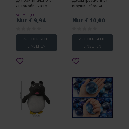
Для оригинального
Декомпрессионная
автомобильного
игрушка «божья
стереоприемника,
коровка» с
Von € 10,00
беспроводного
вращением на
Nur € 9,94
Nur € 10,00
Bluetooth-приемника,
кончик пальца,
аудиомодуля, кабеля,
массажный ролик
адаптера AUX
ручной, с черной
технологией, игрушка
AUF DER SEITE
AUF DER SEITE
для декомпрессии
EINSEHEN
EINSEHEN
красного цвета