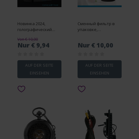
Новинка 2024,
Сменный фильтр в
голографический
упаковке,
спидометр, проектор
совместимый с
Von € 10,00
с дисплеем на
ручным пылесосом
Nur € 9,94
Nur € 10,00
лобовое стекло,
Dirt Devil Scorpion,
электронные
стиль F117, по
аксессуары,
сравнению с
спидометр G U4A3
деталями AD40117
AUF DER SEITE
AUF DER SEITE
EINSEHEN
EINSEHEN