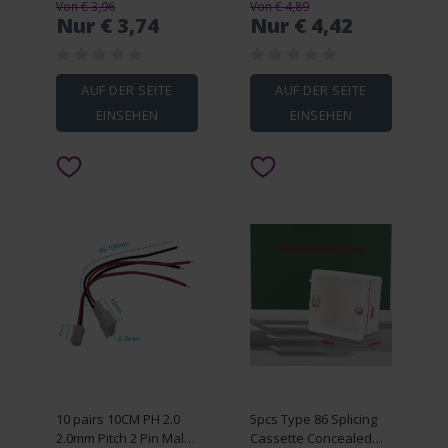
Von € 3,96
Von € 4,89
Pyramid Statue 3D
Nur € 3,74
Nur € 4,42
Printed Fidget Toy
Unique Spiral Egyptian
Statue
AUF DER SEITE
AUF DER SEITE
EINSEHEN
EINSEHEN
10 pairs 10CM PH 2.0
5pcs Type 86 Splicing
2.0mm Pitch 2 Pin Male
Cassette Concealed