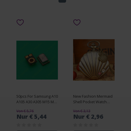
50pcs For Samsung A10
New Fashion Mermaid
A105 A30 A305 M15 M16
Shell Pocket Watch
A20s A207F M12 M14
Unique Glossy Metal
Von € 5,76
Von € 3,13
A10s A107F A107 MIC
Scallop Case Crystal
Nur € 5,44
Nur € 2,96
Speaker Microphone
Pendant Necklace
Transmitter
Superb Clock + Shell
Accessory