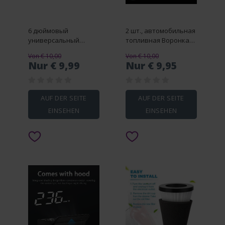
6 дюймовый
2 шт., автомобильная
универсальный
топливная Воронка
кронштейн
для Ford F150
Von € 10,00
Von € 10,00
проектора GPS для
Nur € 9,99
Nur € 9,95
телефона с
прозрачной
отражающей
пленкой
AUF DER SEITE
AUF DER SEITE
нескользящий коврик
EINSEHEN
EINSEHEN
автомобильные
аксессуары