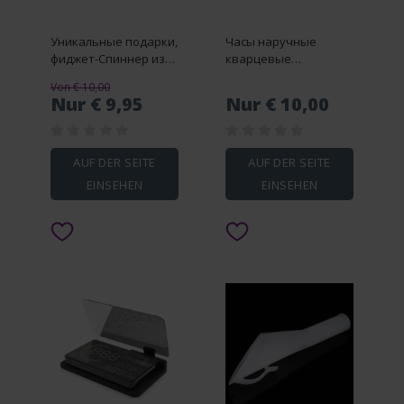
Уникальные подарки,
Часы наручные
фиджет-Спиннер из
кварцевые
нержавеющей стали,
карманные в ретро
Von € 10,00
для снятия стресса и
стиле, модные
Nur € 9,95
Nur € 10,00
расслабления EDC
элегантные
Gyro, игрушка для
портативные
пальцев, антистресс,
уличные для мужчин
игрушки для
и женщин, с брелком
AUF DER SEITE
AUF DER SEITE
взрослых
для ключей, для
EINSEHEN
EINSEHEN
медсестер, доктор