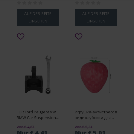
для 52 52CC, запасные
с медленным
части для бензопилы,
отскоком, зажим для
запасные части для
детей и взрослых
AUF DER SEITE
AUF DER SEITE
бензиновой/
EINSEHEN
EINSEHEN
масляной бензопилы
FOR Ford Peugeot VW
Игрушка-антистресс в
BMW Car Suspension
виде клубники для
Strut Hub Knuckle
снятия стресса и
Von € 4,67
Von € 5,31
Extension Extensi Steel
борьбы с гневом,
Nur € 4,41
Nur € 5,01