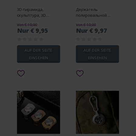
3D пирамида,
Держатель
скульптура, 3D
полировальной
печать, египетская
машины. Простая в
Von € 10,00
Von € 10,00
пирамида, статуя,
установке вешалка
Nur € 9,95
Nur € 9,97
декоративные
для оборудования
украшения,
для полировки
вращающаяся
автомобиля.
египетская башня,
AUF DER SEITE
AUF DER SEITE
игрушка-фиджет
EINSEHEN
EINSEHEN