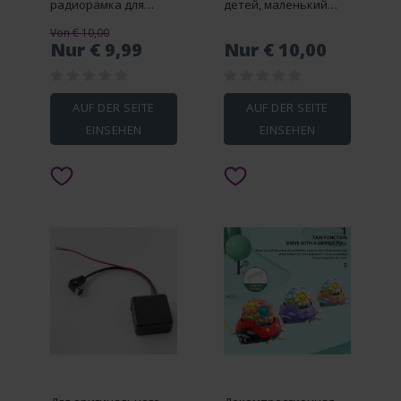
радиорамка для
детей, маленький
Peugeot 508 2011 2018
торт, мяч для снятия
Von € 10,00
9-дюймовый 2DIN
стресса, мягкая
Nur € 9,99
Nur € 10,00
панель стерео жгут
имитация еды,
проводов Canbus Box
игрушка для торта на
шнур
день рождения,
медленно растущая
AUF DER SEITE
AUF DER SEITE
сенсорная
EINSEHEN
EINSEHEN
деятельность на
день рождения