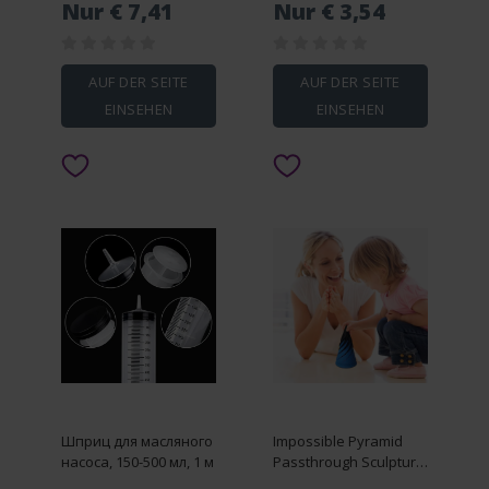
Nur € 7,41
Nur € 3,54
винтажные
подарочные
карманные часы в
стиле стимпанк, с
AUF DER SEITE
AUF DER SEITE
цепочкой на
EINSEHEN
EINSEHEN
цепочке, с подвеской
на талии
Шприц для масляного
Impossible Pyramid
насоса, 150-500 мл, 1 м
Passthrough Sculpture
Spiral Egyptian