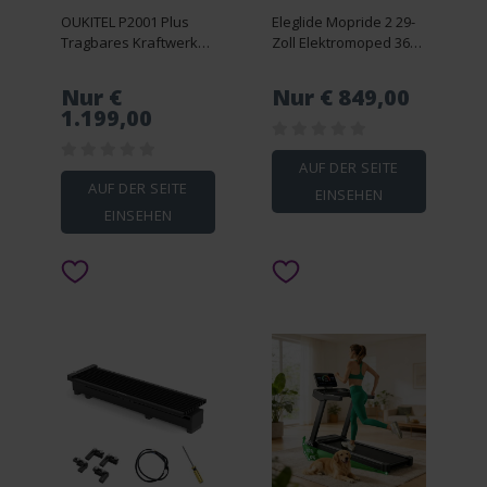
OUKITEL P2001 Plus
Eleglide Mopride 2 29-
Tragbares Kraftwerk
Zoll Elektromoped 36V
2048Wh OUKITEL PV400
18Ah 250W
Faltbares Solarpanel
Nur €
Nur € 849,00
1.199,00
AUF DER SEITE
AUF DER SEITE
EINSEHEN
EINSEHEN