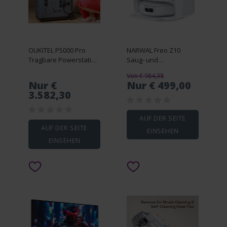
OUKITEL P5000 Pro
NARWAL Freo Z10
Tragbare Powerstation
Saug- und
PV400 Solarpanel
Wischroboter Weiß
Von € 984,38
Nur €
Nur € 499,00
3.582,30
AUF DER SEITE
AUF DER SEITE
EINSEHEN
EINSEHEN