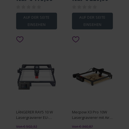
32-Bit-Mainboard, 40 W
elektrische Leistung,
APP-Steuerung, 300 *
300 mm
AUF DER SEITE
AUF DER SEITE
EINSEHEN
EINSEHEN
LÄNGERER RAY5 10 W
Mecpow X3 Pro 10W
Lasergravierer EU-
Lasergravierer mit Air
Stecker
Aissit Kit
Von € 502,32
Von € 360,87