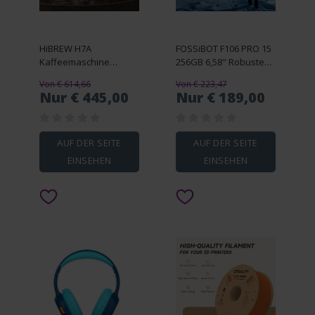
HiBREW H7A
FOSSiBOT F106 PRO 15
Kaffeemaschine
256GB 6,58" Robustes
Espressomaschine
Smartphone
Von € 614,66
Von € 223,47
Nur € 445,00
Nur € 189,00
AUF DER SEITE
AUF DER SEITE
EINSEHEN
EINSEHEN