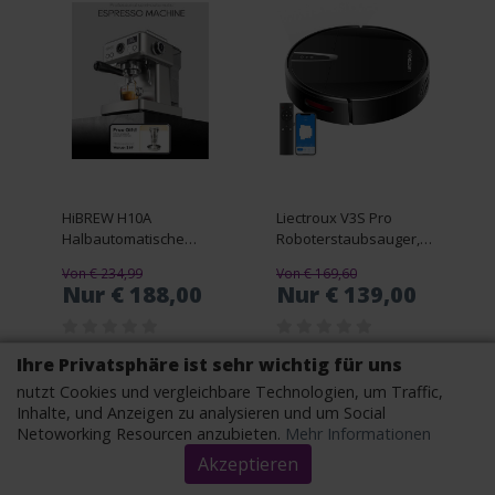
HiBREW H10A
Liectroux V3S Pro
Halbautomatische
Roboterstaubsauger,
Espressomaschine
4000 Pa Saugleistung,
Von € 234,99
Von € 169,60
Trocken-Nass-
Nur € 188,00
Nur € 139,00
Wischen, 2D-
Kartennavigation, mit
Speicher, WiFi-App-
Ihre Privatsphäre ist sehr wichtig für uns
Sprachsteuerung
AUF DER SEITE
AUF DER SEITE
nutzt Cookies und vergleichbare Technologien, um Traffic,
EINSEHEN
EINSEHEN
Inhalte, und Anzeigen zu analysieren und um Social
Netoworking Resourcen anzubieten.
Mehr Informationen
Akzeptieren