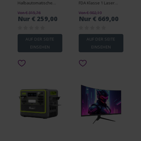
Halbautomatische
FDA Klasse 1 Laser
Kaffeemaschine Silber
150W
Von € 315,76
Von € 902,19
Rauchabsaugung
Nur € 259,00
Nur € 669,00
Laserbett
AUF DER SEITE
AUF DER SEITE
EINSEHEN
EINSEHEN