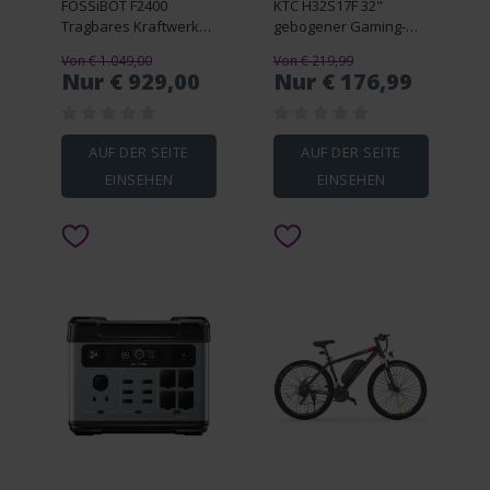
FOSSiBOT F2400
KTC H32S17F 32"
Tragbares Kraftwerk
gebogener Gaming-
SP200 Solarpanel EU-
Monitor 240 Hz 1500R
Von € 1.049,00
Von € 219,99
Stecker
1920 x 1080 FHD
Nur € 929,00
Nur € 176,99
AUF DER SEITE
AUF DER SEITE
EINSEHEN
EINSEHEN