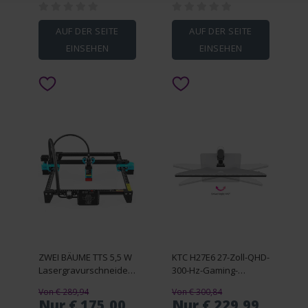
Gelb
Hellrosa/Hellblau/Rauchgrau
AUF DER SEITE
AUF DER SEITE
EINSEHEN
EINSEHEN
ZWEI BÄUME TTS 5,5 W
KTC H27E6 27-Zoll-QHD-
Lasergravurschneider,
300-Hz-Gaming-
0,08 * 0,08 mm
Monitor
Von € 289,94
Von € 300,84
komprimierter Punkt,
Nur € 175,00
Nur € 229,99