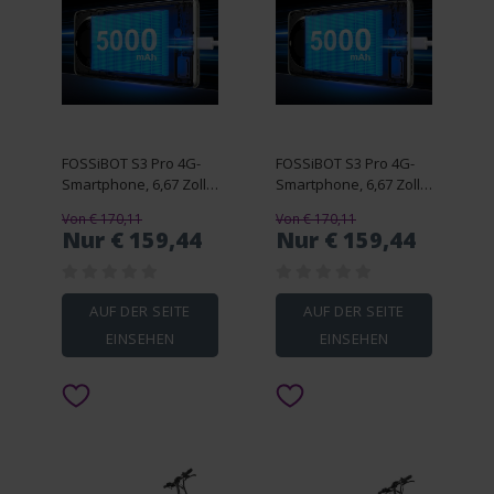
FOSSiBOT S3 Pro 4G-
FOSSiBOT S3 Pro 4G-
Smartphone, 6,67 Zoll,
Smartphone, 6,67 Zoll,
gebogenes AMOLED-
gebogenes AMOLED-
Von € 170,11
Von € 170,11
Display, Schwarz
Display, grün
Nur € 159,44
Nur € 159,44
AUF DER SEITE
AUF DER SEITE
EINSEHEN
EINSEHEN