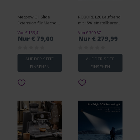
Mecpow G1 Slide
ROBORE L20 Laufband
Extension für Mecpow
mit 15% einstellbarer
X1
Steigung
Von € 139,41
Von € 300,87
Nur € 79,00
Nur € 279,99
AUF DER SEITE
AUF DER SEITE
EINSEHEN
EINSEHEN