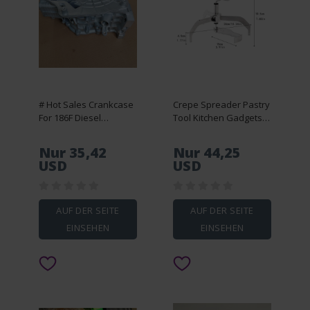
# Hot Sales Crankcase
Crepe Spreader Pastry
For 186F Diesel
Tool Kitchen Gadgets
Generator Block
Egg Pie Making for
Cylinder Head 186F
Burritos Taco Tortilla
Nur 35,42
Nur 44,25
Crankcase Engine
Batter Restaurant
USD
USD
Parts
Kitchen Dining Room
AUF DER SEITE
AUF DER SEITE
EINSEHEN
EINSEHEN