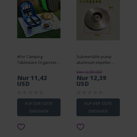
#For Camping
Submersible pump
Tableware Organizer
aluminum impeller
Picnic Tableware Set -
Multistage pump
Von 12,99 USD
9-piece tableware set
impeller shaft
Nur 11,42
Nur 12,39
with eco-friendly plate,
10/12/14/16/18 Sewage
USD
USD
spoon, knife, fork
pump impeller
accessories NO.C1818
AUF DER SEITE
AUF DER SEITE
EINSEHEN
EINSEHEN