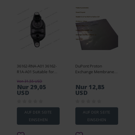
36162-RNA-A01 36162-
DuPont Proton
R1A-A01 Suitable for
Exchange Membrane
automotive carbon can
Nafion N117
Von 31,55 USD
solenoid valve
Membrane
Nur 29,05
Nur 12,85
perfluorinated sulfonic
USD
USD
acid ion N117 (5x5 cm,
10x20 cm, 20x20
cm)round
AUF DER SEITE
AUF DER SEITE
EINSEHEN
EINSEHEN