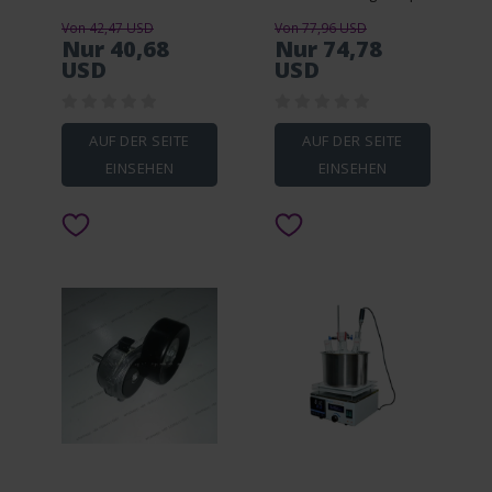
Knife handles Folding
Power Steering Pump
Von 42,47 USD
Von 77,96 USD
Knife Parts Make
Nur 40,68
Nur 74,78
Accessories
USD
USD
AUF DER SEITE
AUF DER SEITE
EINSEHEN
EINSEHEN