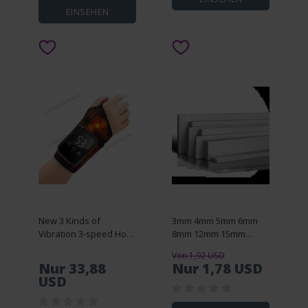
EINSEHEN
New 3 Kinds of
3mm 4mm 5mm 6mm
Vibration 3-speed Hot
8mm 12mm 15mm
Compress Wrist
16mm 304 Stainless
Von 1,92 USD
Protection Electric
Steel Solid Square Bar
Nur 33,88
Nur 1,78 USD
Touch Screen Hand
Rod 50mm 100mm
USD
Massager Timed
200mm 300mm Length
Universal Pain Relief