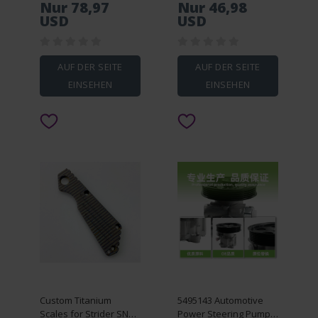
Nur 78,97
Nur 46,98
installation gods glass
USD
USD
handling
AUF DER SEITE
AUF DER SEITE
EINSEHEN
EINSEHEN
Custom Titanium
5495143 Automotive
Scales for Strider SNG
Power Steering Pump