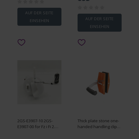
Repairement
Hardness Tester
AUF DER SEITE
AUF DER SEITE
EINSEHEN
EINSEHEN
2GS-E3907-10 2GS-
Thick plate stone one-
E3907-00 for Fz i Fi 2.
handed handling clip
Fuel pump
marble rock plate
loading and unloading