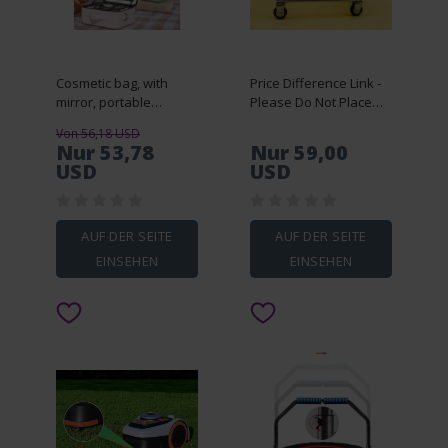
Cosmetic bag, with
Price Difference Link -
mirror, portable
Please Do Not Place
cosmetic storage.
Orders Arbitrarily -
Von 56,18 USD
Contact Customer
Nur 53,78
Nur 59,00
Service for
USD
USD
Confirmation Before
Ordering
AUF DER SEITE
AUF DER SEITE
EINSEHEN
EINSEHEN