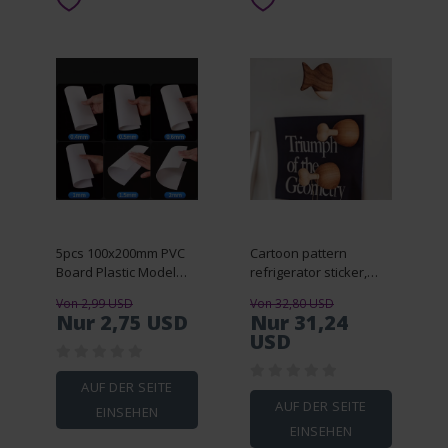
5pcs 100x200mm PVC
Cartoon pattern
Board Plastic Model
refrigerator sticker,
Sheet Board White
magnet magnet solid
Von 2,99 USD
Von 32,80 USD
Model Plate 0.2mm to
wood
Nur 2,75 USD
Nur 31,24
1mm thickness
USD
AUF DER SEITE
AUF DER SEITE
EINSEHEN
EINSEHEN