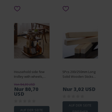
Household side few
5Pcs 200/250mm Long
trolley with wheels,
Solid Wooden Sticks
antique sofa in living
2x2mm~2x20mm DIY
Von 84,30 USD
room, coffee table
Handmade Balsa
Nur 80,70
Nur 3,02 USD
corner few Nordic
Square Wooden Sticks
USD
movable dining car
Architectural Sandbox
rack
Materials
AUF DER SEITE
AUF DER SEITE
EINSEHEN