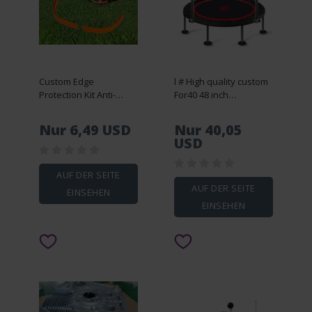
Custom Edge
l # High quality custom
Protection Kit Anti-
For40 48 inch
Collision Strip For
trampoline adult
Segway Navimow
children foldable
Nur 6,49 USD
Nur 40,05
Mower Robots i105N
trampoline home gym
USD
i108N i110N Enhanced
fitness equipment
Aesthetics Durability
AUF DER SEITE
AUF DER SEITE
EINSEHEN
EINSEHEN