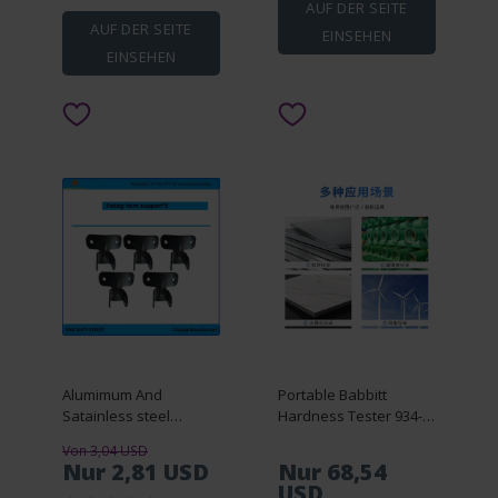
AUF DER SEITE
AUF DER SEITE
EINSEHEN
EINSEHEN
Alumimum And
Portable Babbitt
Satainless steel
Hardness Tester 934-
support And Bracket
1/HBA-1 Aluminum
Von 3,04 USD
For FEDOG Horn Alarm
Alloy Measurement
Nur 2,81 USD
Nur 68,54
For Replacement And
Aluminum Pointer
USD