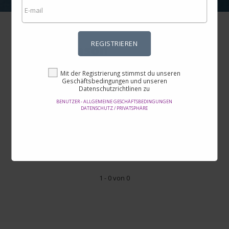
REGISTRIEREN
Fairy Season
Mit der Registrierung stimmst du unseren
Geschäftsbedingungen und unseren
Datenschutzrichtlinen zu
Preis
-
BENUTZER - ALLGEMEINE GESCHÄFTSBEDINGUNGEN
DATENSCHUTZ / PRIVATSPHÄRE
Bewertung
1 - 0 von 0