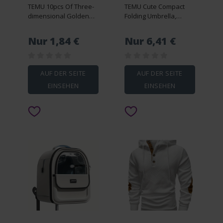
TEMU 10pcs Of Three-
TEMU Cute Compact
dimensional Golden
Folding Umbrella,
And White Flower
Minimalist Manual
Embroidered Fabric
Umbrella
Nur 1,84 €
Nur 6,41 €
Stickers, Fits Any
Clothes, T-shirts, Pants,
Jackets, Sweatshirts
AUF DER SEITE
AUF DER SEITE
EINSEHEN
EINSEHEN