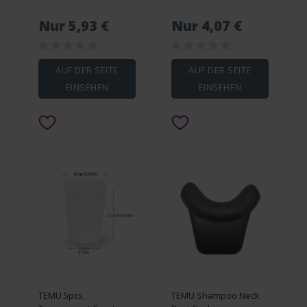
Compatible Label Tape
Holder, Traceless
Replacement, White
Punch Free Kitchen
Nur 5,93 €
Nur 4,07 €
91331 Label Tape For
Paper Holder, Oil-free
Lt- Lt-100h Lt-110t ,
Dishcloth Holder, Towel
12mm X 4m
Holder Rack, For
Kitchen Bathroom
AUF DER SEITE
AUF DER SEITE
EINSEHEN
EINSEHEN
TEMU 5pcs,
TEMU Shampoo Neck