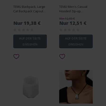
TEMU Backpack, Large
TEMU Men's Casual
Cat Backpack Capsule
Hooded Zip-up
Breathable Portable
Sweatshirt With
Von 12,63 €
Bag Backpack Supplies
Contrast Stitching -
Nur 19,38 €
Nur 12,51 €
Lightweight Polyester,
Machine Washable,
Spring/fall Essential
For Sports & Leisur
AUF DER SEITE
AUF DER SEITE
EINSEHEN
EINSEHEN