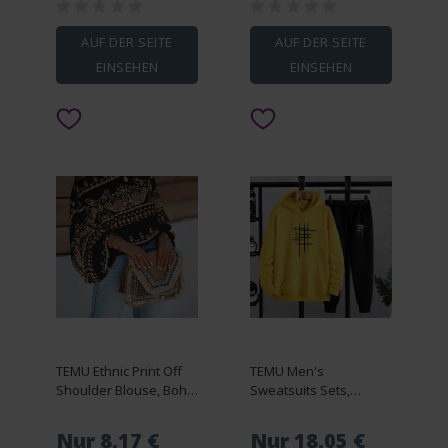
AUF DER SEITE
AUF DER SEITE
EINSEHEN
EINSEHEN
TEMU Ethnic Print Off
TEMU Men's
Shoulder Blouse, Boho
Sweatsuits Sets,
Batwing Sleeve Blouse
Hoodie Jogging Suit,
For Spring & Fall,
Plush Two-piece
Nur 8,17 €
Nur 18,05 €
Women's Clothing
Autumn And Winter