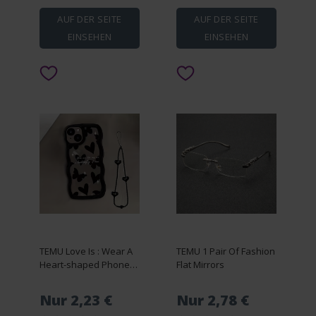
Home Baking, Baking
Accessories,
AUF DER SEITE
AUF DER SEITE
Yuhuphyllic
EINSEHEN
EINSEHEN
TEMU Love Is : Wear A
TEMU 1 Pair Of Fashion
Heart-shaped Phone
Flat Mirrors
Case With A Pattern
And A Bracelet!
Nur 2,23 €
Nur 2,78 €