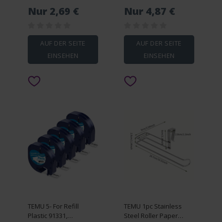
Round, Square,
510ml/17.2oz Reusable
Nur 2,69 €
Nur 4,87 €
Rectangle Shapes -
Insulated Tumbler Cup
Multicolor Bento Lunch
For Coffee, Tea
Box Dividers For Baking
Christmas Gift
AUF DER SEITE
AUF DER SEITE
EINSEHEN
EINSEHEN
TEMU 5- For Refill
TEMU 1pc Stainless
Plastic 91331,
Steel Roller Paper