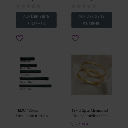
Set, Sports Suit, Hoodie
& Pants
AUF DER SEITE
AUF DER SEITE
EINSEHEN
EINSEHEN
TEMU 100pcs
TEMU 2pcs Minimalist
Simulation Iron Diy
Glossy Stainless Steel
Accessories
Bangle For Men
Von 2,87 €
Women