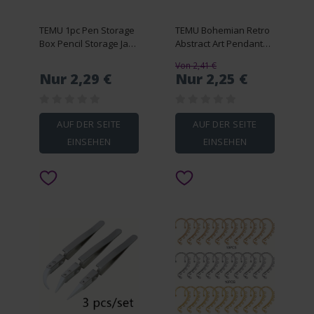
TEMU 1pc Pen Storage
TEMU Bohemian Retro
Box Pencil Storage Jar
Abstract Art Pendant
Succulent For Epoxy Art
Necklace And Earrings
Von 2,41 €
Making
Set
Nur 2,29 €
Nur 2,25 €
AUF DER SEITE
AUF DER SEITE
EINSEHEN
EINSEHEN