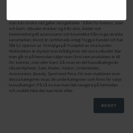
köpa på deras hemsida är äkta. Utöver detta erbjuds en snabb
leverans och man kan enkelt och gratis returnera sin
beställning till företaget inom 30 dagar. Det ständigt växande
produktsortimentet i Boozts webbutik inkluderar idag det mesta
man kan önska vad gäller designkläder - både för kvinnor, män
och barn. Utbudet sträcker sig från skor, kläder och
heminredning till accessoarer och kosmetika från noga utvalda
varumärken. Boozt är certifierade enligt Trygg e-handel och har
fått 9,2 stjärnor av 10 möjliga på Trustpilot av sina kunder.
Webbutiken är mycket överskådlig trots det stora utbudet. När
man går in på hemsidan väljer man först vem produkten är till
för: kvinnor, män eller barn. Då visas en del huvudkategorier
såsom Nyheter, Sale, Kläder, Väskor, Underkläder,
Accessoarer, Beauty, Sport med flera. För man markören över
dessa kategorier visas de underkategorier som finns för varje
huvudkategori. På så vis kan man lätt navigera på hemsidan
och snabbt hitta det man letar efter.
BOOZT