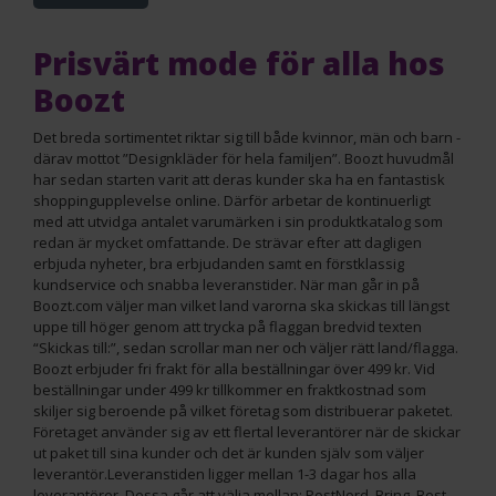
Prisvärt mode för alla hos
Boozt
Det breda sortimentet riktar sig till både kvinnor, män och barn -
därav mottot ”Designkläder för hela familjen”. Boozt huvudmål
har sedan starten varit att deras kunder ska ha en fantastisk
shoppingupplevelse online. Därför arbetar de kontinuerligt
med att utvidga antalet varumärken i sin produktkatalog som
redan är mycket omfattande. De strävar efter att dagligen
erbjuda nyheter, bra erbjudanden samt en förstklassig
kundservice och snabba leveranstider. När man går in på
Boozt.com väljer man vilket land varorna ska skickas till längst
uppe till höger genom att trycka på flaggan bredvid texten
“Skickas till:”, sedan scrollar man ner och väljer rätt land/flagga.
Boozt erbjuder fri frakt för alla beställningar över 499 kr. Vid
beställningar under 499 kr tillkommer en fraktkostnad som
skiljer sig beroende på vilket företag som distribuerar paketet.
Företaget använder sig av ett flertal leverantörer när de skickar
ut paket till sina kunder och det är kunden själv som väljer
leverantör.Leveranstiden ligger mellan 1-3 dagar hos alla
leverantörer. Dessa går att välja mellan: PostNord, Bring, Best