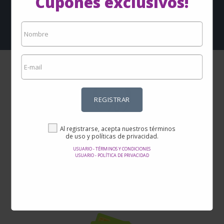
Cupones exclusivos!
Usuario - Términos y condiciones
Usuario - Política de privacidad
REGISTRAR
Al registrarse, acepta nuestros términos
Precios increibles.
de uso y políticas de privacidad.
Aquí encontrarás las mejores ofertas en Internet en miles de
USUARIO - TÉRMINOS Y CONDICIONES
productos.
USUARIO - POLÍTICA DE PRIVACIDAD