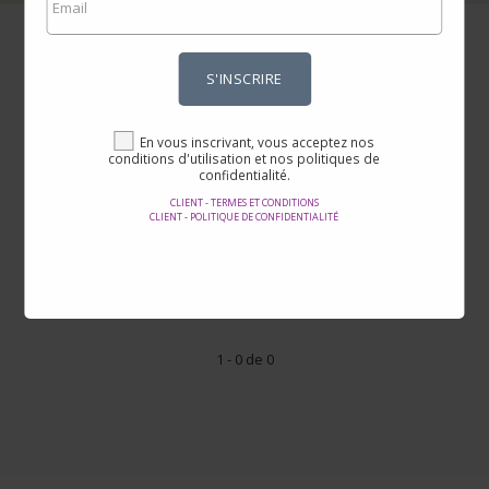
Shein AD
S'INSCRIRE
En vous inscrivant, vous acceptez nos
conditions d'utilisation et nos politiques de
confidentialité.
Prix
-
CLIENT - TERMES ET CONDITIONS
CLIENT - POLITIQUE DE CONFIDENTIALITÉ
Notes
1 - 0 de 0