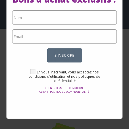
Client - Termes et conditions
Client - Politique de confidentialité
S'INSCRIRE
En vous inscrivant, vous acceptez nos
Prix incroyables
conditions d'utilisation et nos politiques de
confidentialité.
Vous trouverez ici les meilleures offres sur Internet sur des milliers
CLIENT - TERMES ET CONDITIONS
de produits.
CLIENT - POLITIQUE DE CONFIDENTIALITÉ