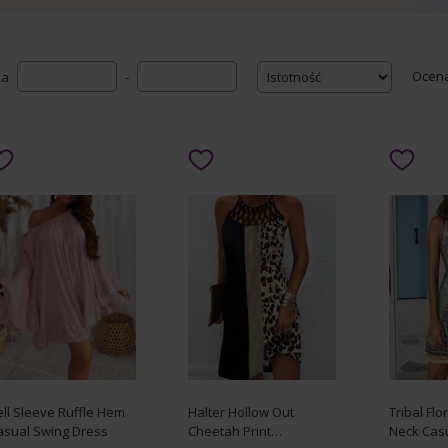
Ocen
na
-
ll Sleeve Ruffle Hem
Halter Hollow Out
Tribal Flo
asual Swing Dress
Cheetah Print
Neck Cas