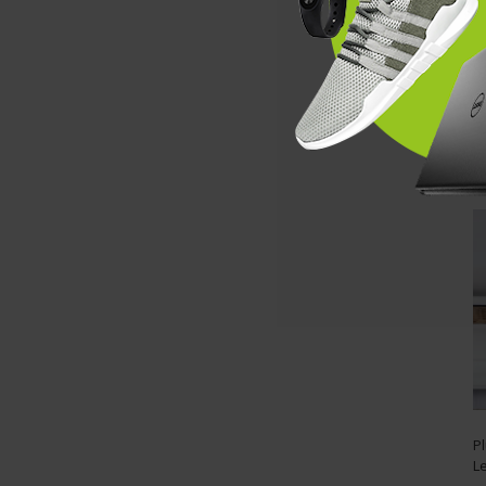
Od
p
z
Pl
L