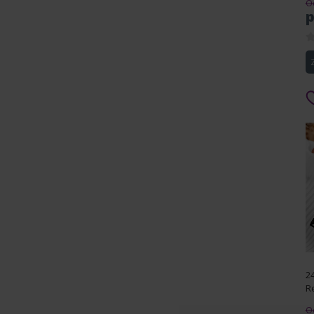
Od
p
2
R
D
Od