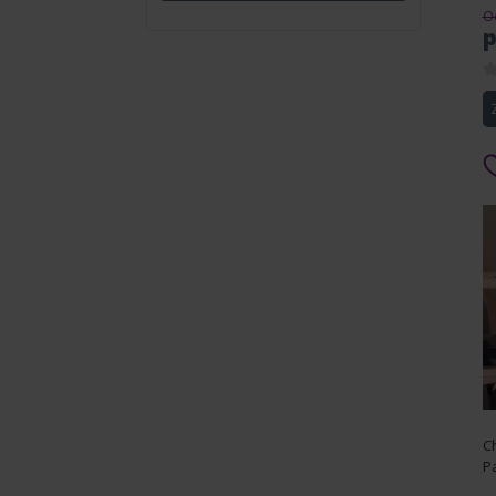
Od
p
C
P
T