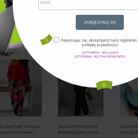
 180,18 zł
Od 87,45 zł
Od 104,76 
rzez 160,92
przez 86,07 zł
przez
ł
ZAREJESTRUJ SIĘ
ZOBACZ NA STRONIE
ZOBACZ
ZOBACZ NA STRONIE
Rejestrując się, akceptujesz nasz regulamin
politykę prywatności
UŻYTKOWNIK - REGULAMIN
UŻYTKOWNIK - POLITYKA PRYWATNOŚCI
us Size Faith Baroque
Plus Size Rhinestone
Colorbloc
eopard Print Skew
Birthday Queen Crown
Overlap K