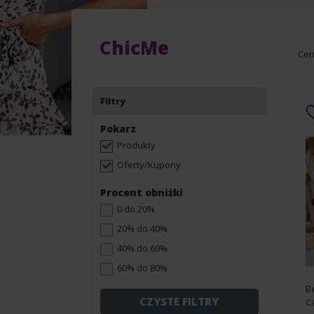
ChicMe
Ce
Filtry
Pokarz
Produkty
Oferty/Kupony
Procent obniżki
0 do 20%
20% do 40%
40% do 60%
60% do 80%
Be
CZYSTE FILTRY
C