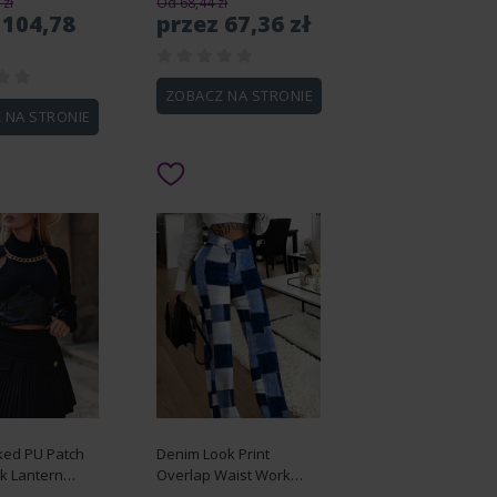
zł
Od 68,44 zł
 104,78
przez 67,36 zł
ZOBACZ NA STRONIE
 NA STRONIE
ked PU Patch
Denim Look Print
k Lantern
Overlap Waist Work
rop Top
Pants