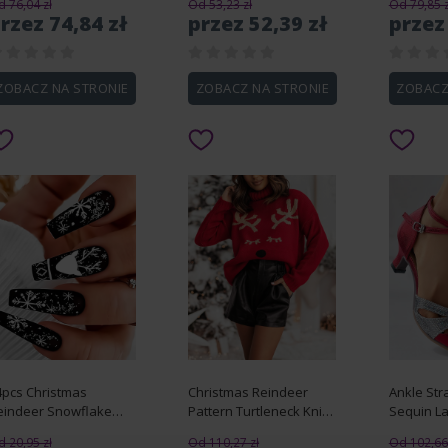
 76,04 zł
Od 53,23 zł
Od 79,85 z
rzez 74,84 zł
przez 52,39 zł
przez
ZOBACZ NA STRONIE
ZOBACZ NA STRONIE
ZOBACZ
4pcs Christmas
Christmas Reindeer
Ankle Str
eindeer Snowflake
Pattern Turtleneck Knit
Sequin La
esign Matte Press-on
Sweater
Heels
 20,95 zł
Od 110,27 zł
Od 102,66 