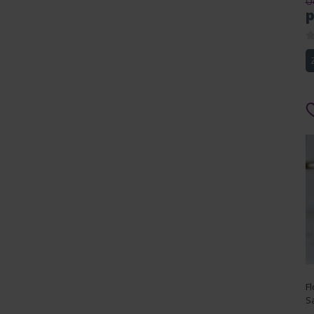
Od
p
Fl
S