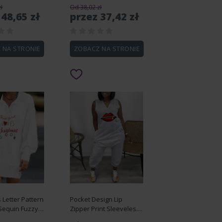
ł
Od 38,02 zł
 48,65 zł
przez 37,42 zł
 NA STRONIE
ZOBACZ NA STRONIE
 Letter Pattern
Pocket Design Lip
Sequin Fuzzy
Zipper Print Sleeveless
ress
Jumpsuit