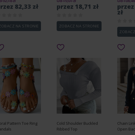
 92,18 zł
Od 19,01 zł
Od 106,46 
rzez 82,33 zł
przez 18,71 zł
przez
zł
ZOBACZ NA STRONIE
ZOBACZ NA STRONIE
ZOBACZ
oral Pattern Toe Ring
Cold Shoulder Buckled
Chain Lin
andals
Ribbed Top
Open Bac
Sleeve C