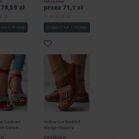
ł
Od 72,24 zł
 78,59 zł
przez 71,1 zł
 NA STRONIE
ZOBACZ NA STRONIE
ap Contrast
Hollow Out Buckled
tin Dance
Wedge Slippers
zł
Od 108,95 zł