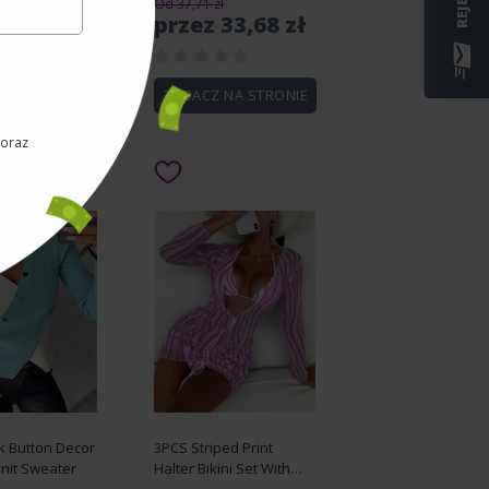
zł
Od 37,71 zł
 93,56 zł
przez 33,68 zł
 NA STRONIE
ZOBACZ NA STRONIE
 oraz
k Button Decor
3PCS Striped Print
nit Sweater
Halter Bikini Set With