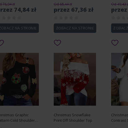
Colorblock Casual Dress
 76,04 zł
Od 68,44 zł
Od 49,43 z
rzez 74,84 zł
przez 67,36 zł
przez
ZOBACZ NA STRONIE
ZOBACZ NA STRONIE
ZOBACZ
hristmas Graphic
Christmas Snowflake
Christmas
attern Cold Shoulder
Print Off Shoulder Top
Contrast 
op
Casual D