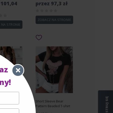
 101,04
przez 97,3 zł
ZOBACZ NA STRONIE
 NA STRONIE
raz
ny!
REJESTRUJ SIĘ
nt Pleated
Short Sleeve Bear
rap Dress
Pattern Beaded T-shirt