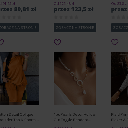
eck Top & Drawstring
Pattern Top & Flared
 91,25 zł
Od 125,48 zł
Od 83,8 zł
irt Set
Pants Set
rzez 89,81 zł
przez 123,5 zł
przez
ZOBACZ NA STRONIE
ZOBACZ NA STRONIE
ZOBACZ
tton Detail Oblique
1pc Pearls Decor Hollow
Plaid Prin
houlder Top & Shorts
Out Toggle Pendant
Blazer & 
et
Necklace