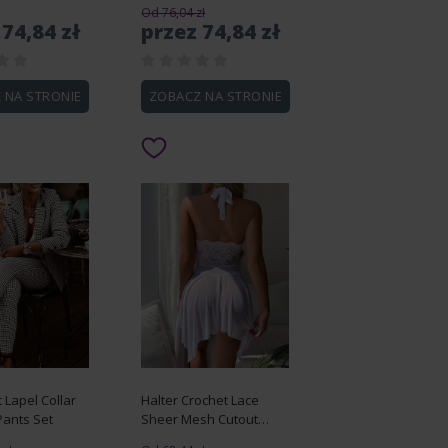
Drawstring Cover Up
Od 76,04 zł
 74,84 zł
przez 74,84 zł
 NA STRONIE
ZOBACZ NA STRONIE
t Lapel Collar
Halter Crochet Lace
Pants Set
Sheer Mesh Cutout
Babydoll With Panty