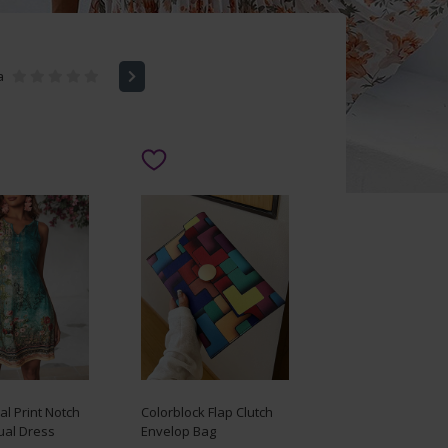
a
ral Print Notch
Colorblock Flap Clutch
ual Dress
Envelop Bag