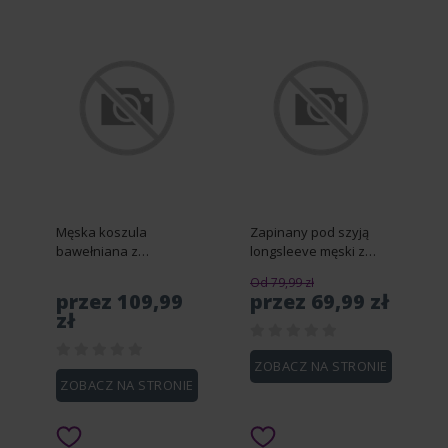
Męska koszula
Zapinany pod szyją
bawełniana z
longsleeve męski z
motywem roślinnym –
dzianiny waflowej –
Od 79,99 zł
granatowa V1 OM-
bordowy V2 OM-LSCL-
przez 109,99
przez 69,99 zł
SHCS-0159 - S
0120 - XL
zł
ZOBACZ NA STRONIE
ZOBACZ NA STRONIE