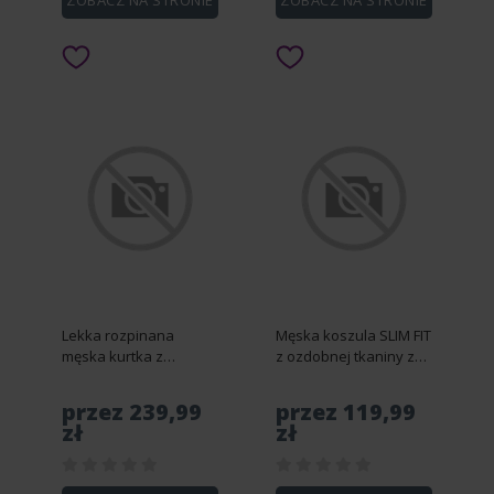
ZOBACZ NA STRONIE
ZOBACZ NA STRONIE
Lekka rozpinana
Męska koszula SLIM FIT
męska kurtka z
z ozdobnej tkaniny z
pikowanym przodem –
kieszonką – niebieska
brązowa V3 OM-JANP-
V1 OM-SHCS-0174 - XL
przez 239,99
przez 119,99
0193 - M
zł
zł