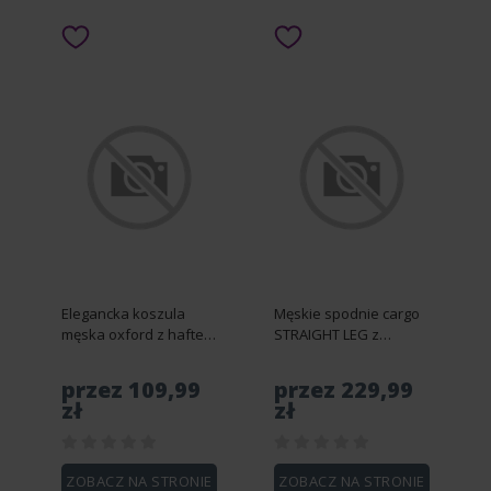
Elegancka koszula
Męskie spodnie cargo
męska oxford z haftem
STRAIGHT LEG z
i kieszonką –
trójkątnym pinem na
jasnoszara V2 OM-
kieszeni – oliwkowe V2
przez 109,99
przez 229,99
SHOS-0173 - XXL
OM-PACG-0196 - M
zł
zł
ZOBACZ NA STRONIE
ZOBACZ NA STRONIE