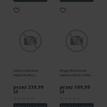
Lekka rozpinana
Elegancka koszula
męska kurtka z
męska oxford z haftem
pikowanym przodem –
i kieszonką –
brązowa V3 OM-JANP-
jasnoszara V2 OM-
przez 239,99
przez 109,99
0193 - XL
SHOS-0173 - S
zł
zł