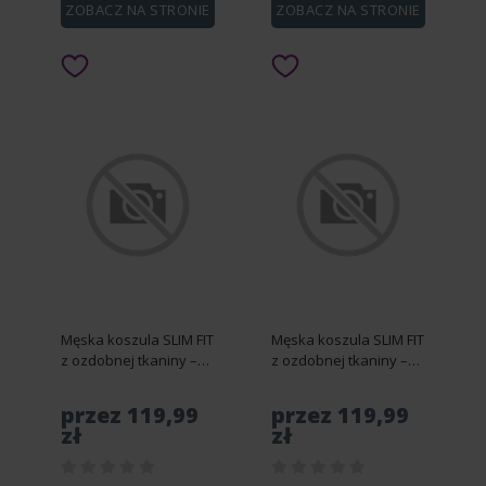
ZOBACZ NA STRONIE
ZOBACZ NA STRONIE
Męska koszula SLIM FIT
Męska koszula SLIM FIT
z ozdobnej tkaniny –
z ozdobnej tkaniny –
szara V2 OM-SHCS-
szara V2 OM-SHCS-
0175 - S
0175 - M
przez 119,99
przez 119,99
zł
zł