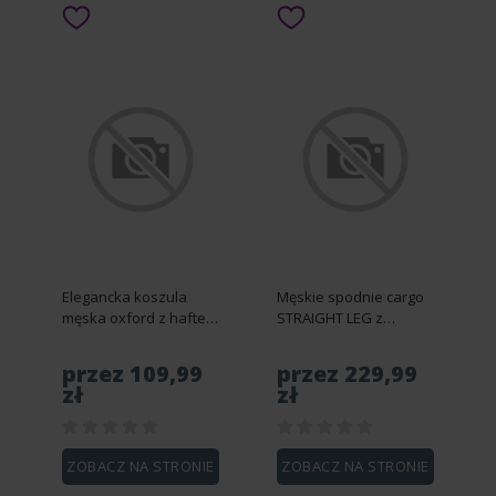
Elegancka koszula
Męskie spodnie cargo
męska oxford z haftem
STRAIGHT LEG z
i kieszonką –
trójkątnym pinem na
jasnoszara V2 OM-
kieszeni – oliwkowe V2
przez 109,99
przez 229,99
SHOS-0173 - M
OM-PACG-0196 - XL
zł
zł
ZOBACZ NA STRONIE
ZOBACZ NA STRONIE