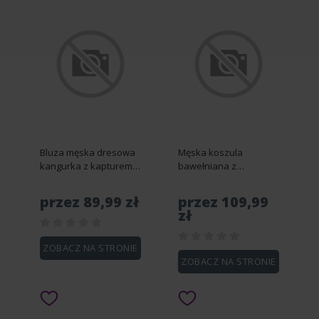
Bluza męska dresowa
Męska koszula
kangurka z kapturem i
bawełniana z
metalowym pinem –
motywem roślinnym –
oliwkowa V2 OM-SSNZ-
granatowa V1 OM-
przez 89,99 zł
przez 109,99
0141 - S
SHCS-0159 - L
zł
ZOBACZ NA STRONIE
ZOBACZ NA STRONIE