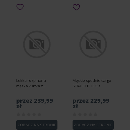
Lekka rozpinana
Męskie spodnie cargo
męska kurtka z
STRAIGHT LEG z
pikowanym przodem –
trójkątnym pinem na
brązowa V3 OM-JANP-
kieszeni – oliwkowe V2
przez 239,99
przez 229,99
0193 - XXL
OM-PACG-0196 - S
zł
zł
ZOBACZ NA STRONIE
ZOBACZ NA STRONIE