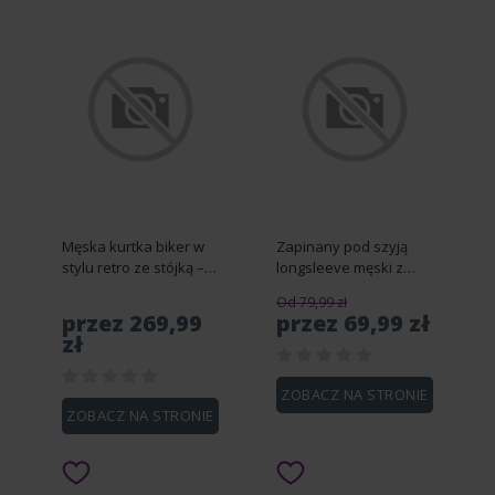
Męska kurtka biker w
Zapinany pod szyją
stylu retro ze stójką –
longsleeve męski z
brązowa V1 OM-JAFL-
dzianiny waflowej –
Od 79,99 zł
0197 - S
bordowy V2 OM-LSCL-
przez 269,99
przez 69,99 zł
0120 - XXL
zł
ZOBACZ NA STRONIE
ZOBACZ NA STRONIE