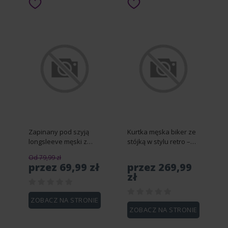
Zapinany pod szyją
Kurtka męska biker ze
longsleeve męski z
stójką w stylu retro –
dzianiny waflowej –
czarna V2 OM-JAFL-
Od 79,99 zł
bordowy V2 OM-LSCL-
0197 - XXL
przez 69,99 zł
przez 269,99
0120 - S
zł
ZOBACZ NA STRONIE
ZOBACZ NA STRONIE