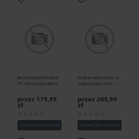
Bluza męska RELAXED
Kurtka męska biker ze
FIT z tłoczonymi literami
stójką w stylu retro –
– brązowa V3 OM-
czarna V2 OM-JAFL-
SSNZ-0164 - XXL
0197 - L
przez 179,99
przez 269,99
zł
zł
ZOBACZ NA STRONIE
ZOBACZ NA STRONIE