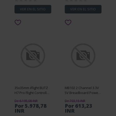
VER EN EL SITIO
VER EN EL SITIO
35x35mm iFlight BLITZ
MB102 2 Channel 3.3V
H7 Pro Flight Controller
5V Breadboard Power
OSD Baro 4-12S with 5V
Supply Module White
De 6.195,08 INR
De 703,15 INR
12V BEC Output
Breadboard Dedicated
Por 5.978,78
Por 613,23
Support Smartaudio /
Power Module MB-102
INR
INR
IRC Tramp VTX
Solderless Bread B