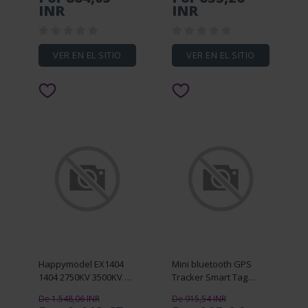
Soft Sweat Absorption
Goggles
INR
INR
for Cycling
VER EN EL SITIO
VER EN EL SITIO
Happymodel EX1404
Mini bluetooth GPS
1404 2750KV 3500KV 3-
Tracker Smart Tag
4S / 4800KV 3S 1.5mm
Airtag Work with Apple
De 1.548,06 INR
De 915,54 INR
Shaft Brushless Motor
Find My APP ITag