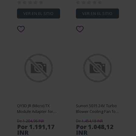
VER EN EL SITIO
VER EN EL SITIO
QY3D JR (Micro) TX
Sunon 5015 24V Turbo
Module Adapter for
Blower Cooling Fan for
Frsky X20S X9lite RC
VORON 2.4 R2 3D
De 1.204,96 INR
De 1.454,18 INR
Radio Transmitter
Printer Accessories
Por 1.191,17
Por 1.048,12
INR
INR