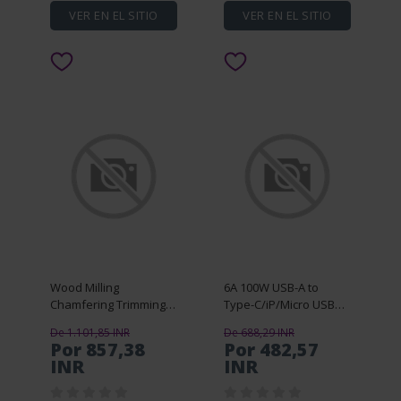
VER EN EL SITIO
VER EN EL SITIO
Wood Milling
6A 100W USB-A to
Chamfering Trimming
Type-C/iP/Micro USB
Machine Balance
Cable QC2.0 3.0 4.0 Fast
De 1.101,85 INR
De 688,29 INR
Board Router Table
Charging Data
Por 857,38
Por 482,57
Insert Plate High
Transmission Copper
INR
INR
Accuracy Router
Core Line 1.2M Long for
Slotting Positioni