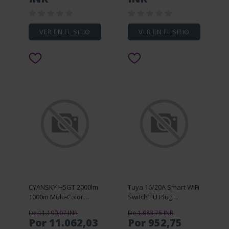
VER EN EL SITIO
VER EN EL SITIO
CYANSKY H5GT 2000lm
Tuya 16/20A Smart WiFi
1000m Multi-Color
Switch EU Plug
Flashlight High-
Intelligent Power
De 11.190,07 INR
De 1.083,75 INR
Performance Long-
Monitor Voice Control
Por 11.062,03
Por 952,75
Range Searching LED
Timing Outlet Socket