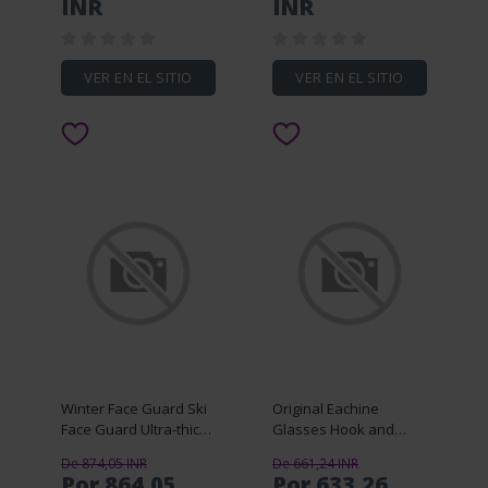
INR
INR
Torch High-Power
Support Alexa Google
Infrared Tac
VER EN EL SITIO
VER EN EL SITIO
Winter Face Guard Ski
Original Eachine
Face Guard Ultra-thick
Glasses Hook and
Windproof Full Face
Loop Fasteners for
De 874,05 INR
De 661,24 INR
Guard Balaclava Super
Eachine EV300D FPV
Por 864,05
Por 633,26