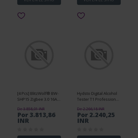
[4 Pcs] BlitzWolf® BW-
Hydsto Digital Alcohol
SHP15 Zigbee 3.0 16A
Tester T1 Professional
3680W Smart Plug
Alcohol Breathalyzer
De 3.858,01 INR
De 2.266,18 INR
Wireless Power Socket
Breath Drunk Driving
Por 3.813,86
Por 2.240,25
Outlet EU Plug APP
Analyzer LCD Screen
INR
INR
Remote Control / Vo
Mini Tools