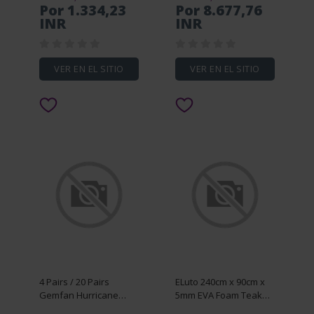
Gaitor Cover For VW
Spare Part Main Wing
Por 1.334,23
Por 8.677,76
Golf 5 6
Without Decals
INR
INR
VER EN EL SITIO
VER EN EL SITIO
4 Pairs / 20 Pairs
ELuto 240cm x 90cm x
Gemfan Hurricane
5mm EVA Foam Teak
3018 3x1.8 3 Inch 2-
Decking Sheet Boat