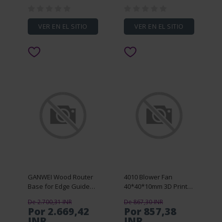
VER EN EL SITIO
VER EN EL SITIO
GANWEI Wood Router
4010 Blower Fan
Base for Edge Guide
40*40*10mm 3D Printer
Woodworking Trimming
Cooling Fan for MK3S+
De 2.700,31 INR
De 867,30 INR
Machine Milling Groove
3D Printer Extruder
Por 2.669,42
Por 857,38
Flip Milling Base Guide
INR
INR