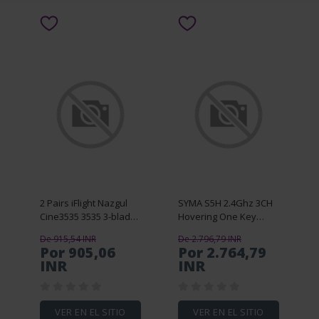
2 Pairs iFlight Nazgul
SYMA S5H 2.4Ghz 3CH
Cine3535 3535 3-blade
Hovering One Key
3.5 Inch Propeller for
Take Off/Landing Alloy
De 915,54 INR
De 2.796,79 INR
Protek35 Whoop FPV
RC Helicopter RTF With
Por 905,06
Por 2.764,79
Racing Drone
Gyro
INR
INR
VER EN EL SITIO
VER EN EL SITIO