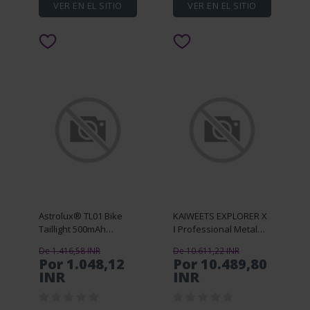
VER EN EL SITIO
VER EN EL SITIO
Astrolux® TL01 Bike
KAIWEETS EXPLORER X
Taillight 500mAh
Ⅰ Professional Metal
Battery 6 Light Modes
Detector with 6
De 1.416,58 INR
De 10.611,22 INR
USB-C Rechargeable
Detection Modes High
Por 1.048,12
Por 10.489,80
IPX6 Waterproof Wear-
Accuracy IP68
INR
INR
resistant Aluminum Sh
Waterproof Coil
Adjustable S