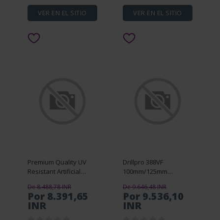
VER EN EL SITIO
VER EN EL SITIO
Premium Quality UV
Drillpro 388VF
Resistant Artificial
100mm/125mm
Grass Mat 15mm Thick
Brushless Angle
De 8.488,78 INR
De 9.646,48 INR
Fire Retardant PP+PE
Grinder Wireless
Por 8.391,65
Por 9.536,10
Material Easy Clean
Rechargeable Wood
INR
INR
Cut to Fit Indoor
Metal Cutting Polishing
Tool W/ 1/2 Batter