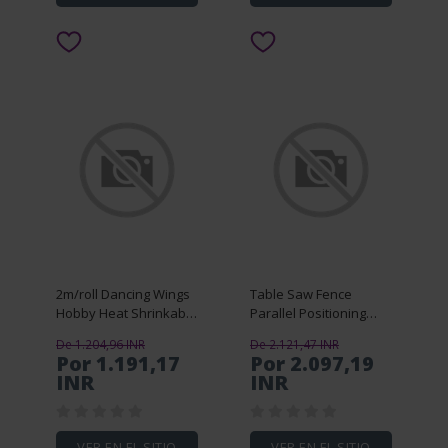
2m/roll Dancing Wings
Table Saw Fence
Hobby Heat Shrinkable
Parallel Positioning
Skin Covering Film
Tool Saw Alignment
De 1.204,96 INR
De 2.121,47 INR
0.64m Width For Blasa
System Woodworking
Por 1.191,17
Por 2.097,19
Wood RC Airplane
Aligning and Calibrating
INR
INR
Adjustable Limit Pin
VER EN EL SITIO
VER EN EL SITIO