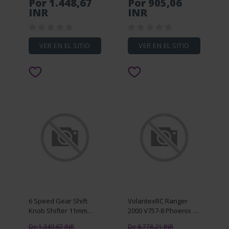
Por 1.448,67
Por 905,06
for Crux35 Whoop RC
Locator Air Tags Pet
INR
INR
FPV Racing Drone
Key Finder for iOS
VER EN EL SITIO
VER EN EL SITIO
6 Speed Gear Shift
VolantexRC Ranger
Knob Shifter 11mm
2000 V757-8 Phoenix V2
Inner PU Leather Boot
759-2 RC Airplane
De 1.349,67 INR
De 8.778,21 INR