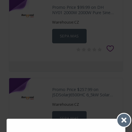
Promo Price $99.99 on DH
NY01 2000W 2000W Pure Sine
Wave
Warehouse:CZ
SEPA MAS
Promo Price $257.99 on
JSDSolarJ6500HC 6_5kW Solar
Inverter 9000W 230VAC MPPT
Warehouse:CZ
SEPA MAS