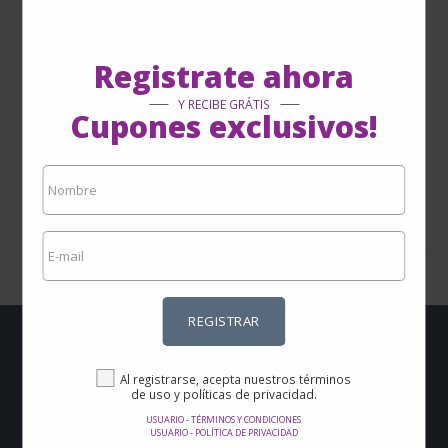
Registrate ahora
Y RECIBE GRÁTIS
Cupones exclusivos!
1 - 0 de 0
REGISTRAR
¿Quieres recibir
Al registrarse, acepta nuestros términos
de uso y políticas de privacidad.
Ofertas y
USUARIO - TÉRMINOS Y CONDICIONES
USUARIO - POLÍTICA DE PRIVACIDAD