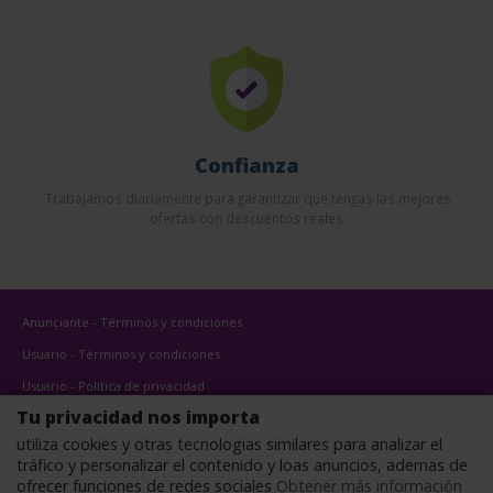
Confianza
Trabajamos diariamente para garantizar que tengas las mejores
ofertas con descuentos reales.
Anunciante - Términos y condiciones
Usuario - Términos y condiciones
Usuario - Política de privacidad
Tu privacidad nos importa
Usuario - Política de cookies
utiliza cookies y otras tecnologias similares para analizar el
Anuncie
tráfico y personalizar el contenido y loas anuncios, ademas de
Afiliados
ofrecer funciones de redes sociales
Obtener más información