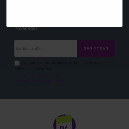
Descuentos por
eMail?
!Regístrate ahora e infórmate de las
novedades!
REGISTRAR
Al registrarse, acepta nuestros términos de uso y
políticas de privacidad.
Usuario - Términos y condiciones
Usuario - Política de privacidad