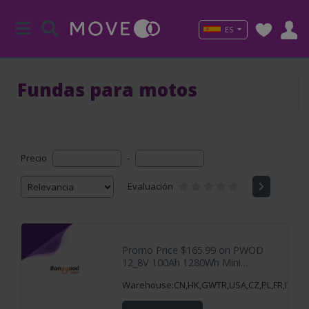
ES
Fundas para motos
Precio
-
Evaluación
Promo Price $165.99 on PWOD
12_8V 100Ah 1280Wh Mini
LiFePO4 Battery
Warehouse:CN,HK,GWTR,USA,CZ,PL,FR,IT,ES,