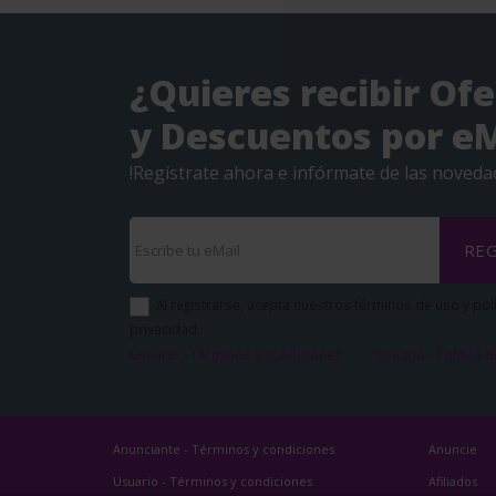
¿Quieres recibir Ofe
y Descuentos por eM
!Regístrate ahora e infórmate de las noveda
REG
Al registrarse, acepta nuestros términos de uso y pol
privacidad.
Usuario - Términos y condiciones
Usuario - Política 
Anunciante - Términos y condiciones
Anuncie
Usuario - Términos y condiciones
Afiliados