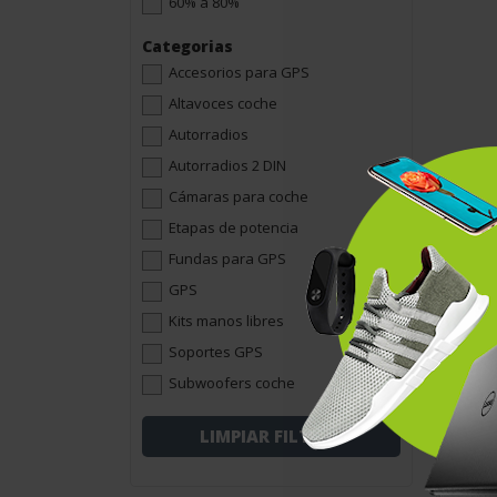
60% a 80%
Categorias
Accesorios para GPS
Altavoces coche
Autorradios
Autorradios 2 DIN
Cámaras para coche
Etapas de potencia
Fundas para GPS
GPS
Kits manos libres
Soportes GPS
Subwoofers coche
LIMPIAR FILTROS