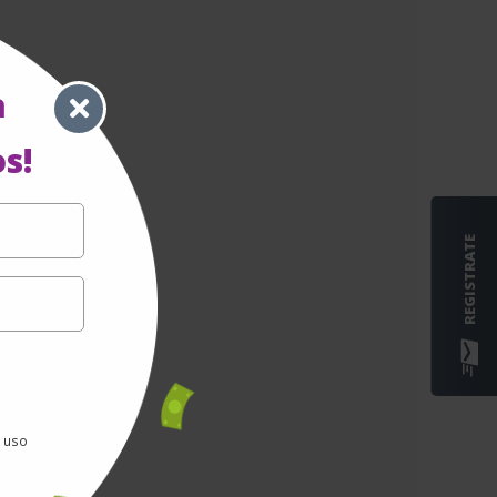
a
s!
REGISTRATE
e uso