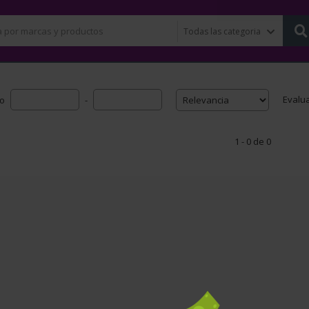
Evalu
io
-
1 - 0 de 0