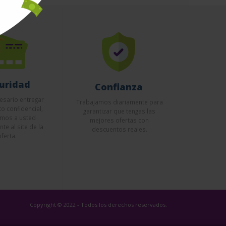
uridad
Confianza
esario entregar
Trabajamos diariamente para
to confidencial,
garantizar que tengas las
emos a usted
mejores ofertas con
te al site de la
descuentos reales.
oferta.
Copyright © 2022 - Todos los derechos reservados.