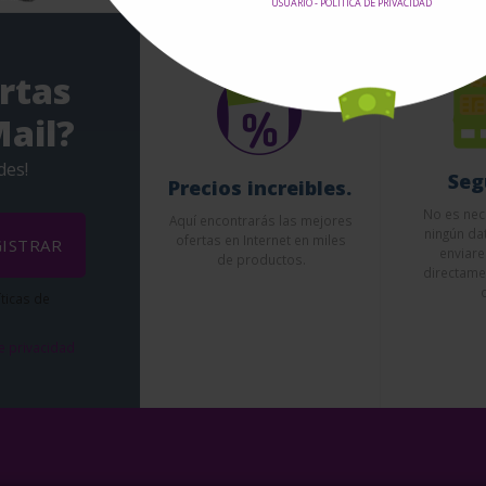
USUARIO - POLÍTICA DE PRIVACIDAD
rtas
ail?
des!
Seg
Precios increibles.
No es nec
Aquí encontrarás las mejores
ningún da
ofertas en Internet en miles
ISTRAR
enviar
de productos.
directamen
íticas de
de privacidad