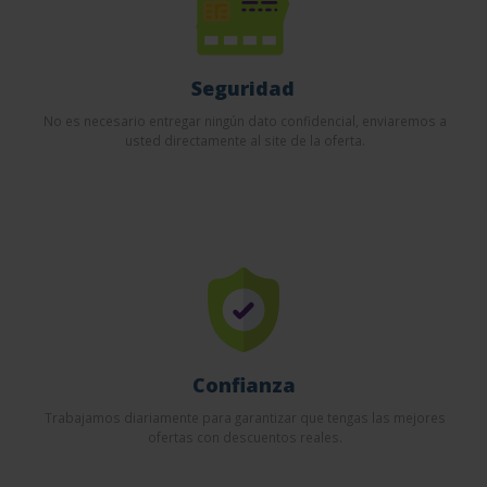
Seguridad
No es necesario entregar ningún dato confidencial, enviaremos a
usted directamente al site de la oferta.
Confianza
Trabajamos diariamente para garantizar que tengas las mejores
ofertas con descuentos reales.