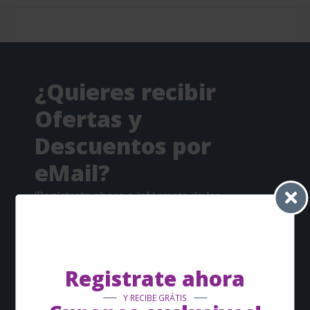
¿Quieres recibir
Ofertas y
Descuentos por
eMail?
!Regístrate ahora e infórmate de las
novedades!
REGISTRAR
Registrate ahora
Al registrarse, acepta nuestros términos de uso y
Y RECIBE GRÁTIS
políticas de privacidad.