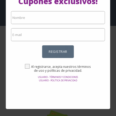
Cupones exclusivos!
Usuario - Términos y condiciones
Usuario - Política de privacidad
REGISTRAR
Al registrarse, acepta nuestros términos
Precios increibles.
de uso y políticas de privacidad.
Aquí encontrarás las mejores ofertas en Internet en miles de
USUARIO - TÉRMINOS Y CONDICIONES
productos.
USUARIO - POLÍTICA DE PRIVACIDAD