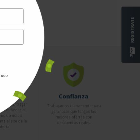
REGISTRATE
e uso
uridad
Confianza
esario entregar
Trabajamos diariamente para
to confidencial,
garantizar que tengas las
emos a usted
mejores ofertas con
te al site de la
descuentos reales.
oferta.