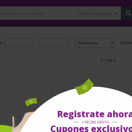
Evalu
io
-
1 - 0 de 0
Registrate ahor
Y RECIBE GRÁTIS
Cupones exclusivo