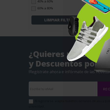
40% a 60%
60% a 80%
LIMPIAR FILTROS
¿Quieres recibir Ofe
y Descuentos por eM
!Regístrate ahora e infórmate de las noveda
REG
Al registrarse, acepta nuestros términos de uso y pol
privacidad.