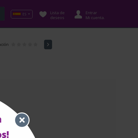
Lista de
Entrar
ES
deseos
Mi cuenta.
ación
a
s!