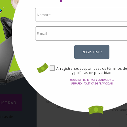
REGISTRAR
rtas
Al registrarse, acepta nuestros términos d
ail?
y políticas de privacidad.
USUARIO - TÉRMINOS Y CONDICIONES
des!
USUARIO - POLÍTICA DE PRIVACIDAD
Seg
Precios increibles.
No es nec
Aquí encontrarás las mejores
ningún da
ofertas en Internet en miles
ISTRAR
enviar
de productos.
directamen
íticas de