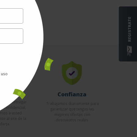
REGISTRATE
e uso
uridad
Confianza
esario entregar
Trabajamos diariamente para
to confidencial,
garantizar que tengas las
emos a usted
mejores ofertas con
te al site de la
descuentos reales.
oferta.