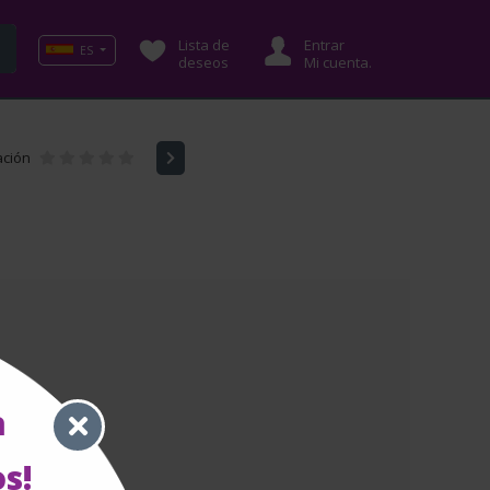
Lista de
Entrar
ES
deseos
Mi cuenta.
ación
a
s!