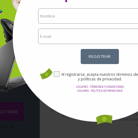
REGISTRAR
rtas
Al registrarse, acepta nuestros términos d
ail?
y políticas de privacidad.
USUARIO - TÉRMINOS Y CONDICIONES
des!
USUARIO - POLÍTICA DE PRIVACIDAD
Seg
Precios increibles.
No es nec
Aquí encontrarás las mejores
ningún da
ofertas en Internet en miles
ISTRAR
enviar
de productos.
directamen
íticas de