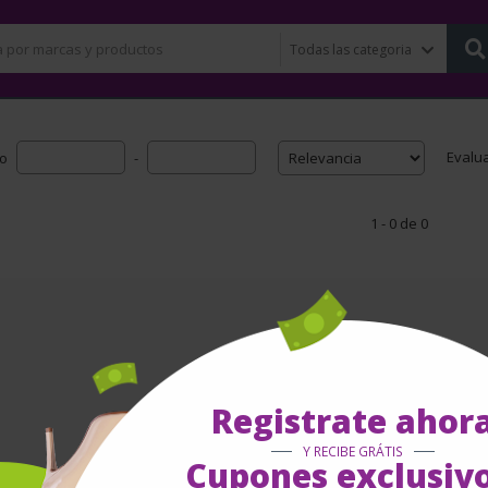
Evalu
io
-
1 - 0 de 0
Registrate ahor
Y RECIBE GRÁTIS
Cupones exclusivo