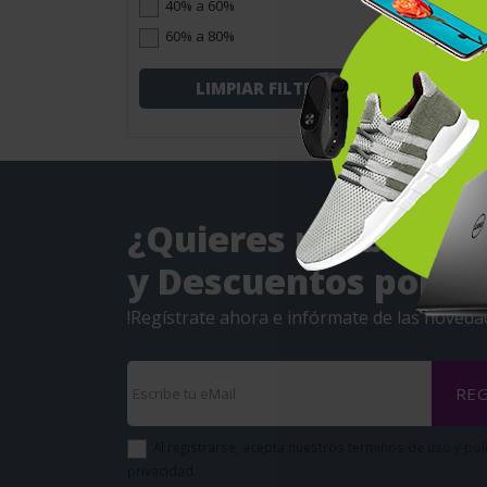
40% a 60%
60% a 80%
LIMPIAR FILTROS
¿Quieres recibir Ofe
y Descuentos por eM
!Regístrate ahora e infórmate de las noveda
REG
Al registrarse, acepta nuestros términos de uso y pol
privacidad.