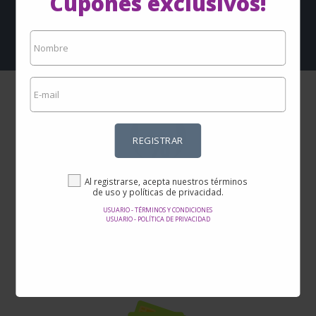
Cupones exclusivos!
Usuario - Términos y condiciones
Usuario - Política de privacidad
REGISTRAR
Al registrarse, acepta nuestros términos
Precios increibles.
de uso y políticas de privacidad.
Aquí encontrarás las mejores ofertas en Internet en miles de
USUARIO - TÉRMINOS Y CONDICIONES
productos.
USUARIO - POLÍTICA DE PRIVACIDAD