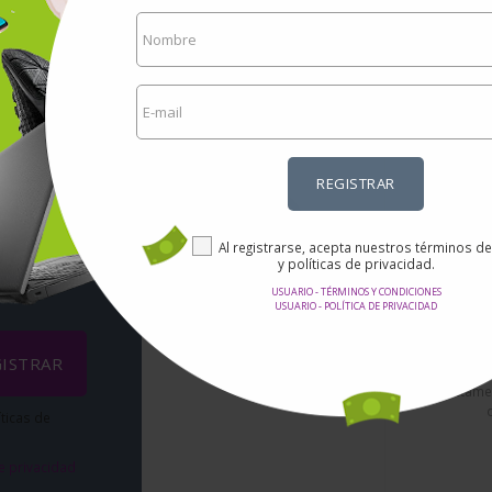
REGISTRAR
rtas
ail?
Al registrarse, acepta nuestros términos d
y políticas de privacidad.
des!
USUARIO - TÉRMINOS Y CONDICIONES
Seg
Precios increibles.
USUARIO - POLÍTICA DE PRIVACIDAD
No es nec
Aquí encontrarás las mejores
ningún da
ofertas en Internet en miles
ISTRAR
enviar
de productos.
directamen
íticas de
de privacidad