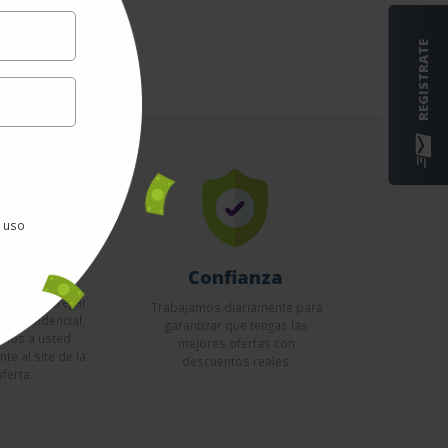
REGISTRATE
e uso
uridad
Confianza
esario entregar
Trabajamos diariamente para
to confidencial,
garantizar que tengas las
emos a usted
mejores ofertas con
te al site de la
descuentos reales.
oferta.