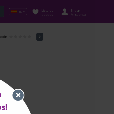
Lista de
Entrar
ES
deseos
Mi cuenta.
ación
a
s!