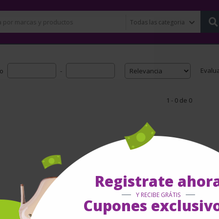
Evalu
io
-
1 - 0 de 0
Registrate ahor
Y RECIBE GRÁTIS
Cupones exclusivo