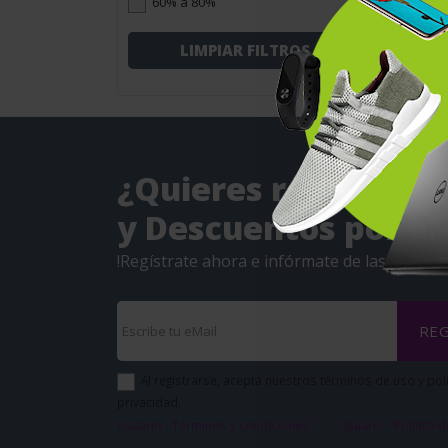
60% a 80%
LIMPIAR FILTROS
¿Quieres recibir Ofe
y Descuentos por eM
!Regístrate ahora e infórmate de las noveda
REG
Al registrarse, acepta nuestros términos de uso y pol
privacidad.
Usuario - Términos y condiciones
Usuario - Política 