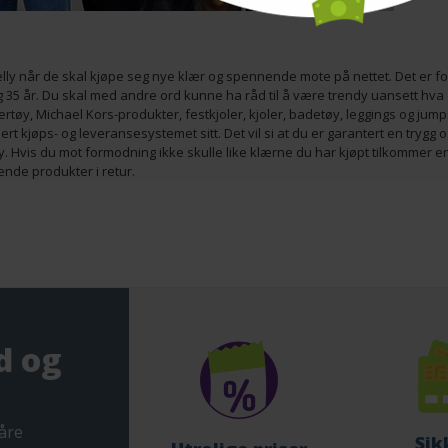
elly når de skal kjøpe seg nye klær og spennende mote på nettet. Det er ford
 35 år. Du skal med andre ord kunne ha råd til å være trendy uansett hva 
rtøy, Michael Kors-produkter, festkjoler, kjoler, badetøy, leggings og jump
ert kjøps- og leveransesystemet sitt. Det vil si at du er garantert en trygg
ly. Hvis du mot formodning ikke skulle like klærne du har kjøpt tilkommer en
nde produkter i retur.
d og
åre
Sik