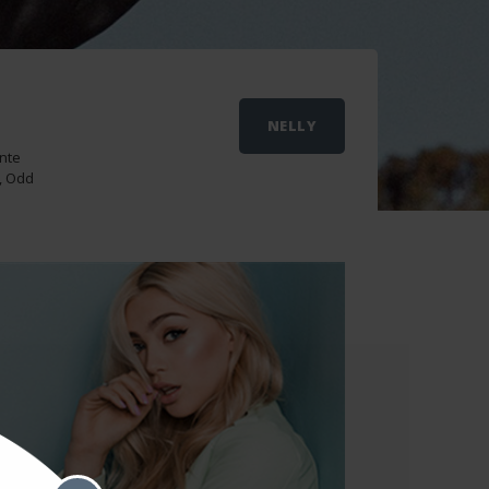
NELLY
ente
n, Odd