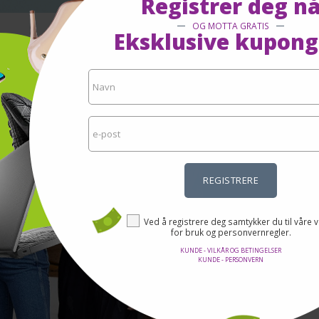
Registrer deg n
OG MOTTA GRATIS
Eksklusive kupong
L
Nell
de 
nyes
klær
leve
en r
gjø
REGISTRERE
Ved å registrere deg samtykker du til våre v
for bruk og personvernregler.
KUNDE - VILKÅR OG BETINGELSER
KUNDE - PERSONVERN