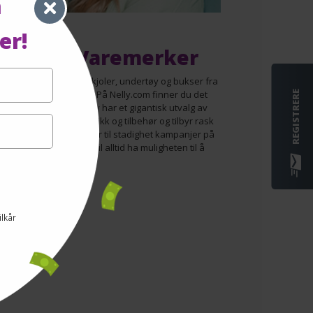
å
er!
edende Varemerker
y.com tilbyr klær, sko, kjoler, undertøy og bukser fra
ledende varemerkene. På Nelly.com finner du det
REGISTRERE
te av klær online. Nelly har et gigantisk utvalg av
, sko, smykker, kosmetikk og tilbehør og tilbyr rask
ring i Norge. Nelly kjører til stadighet kampanjer på
ekke moteklær, så du vil alltid ha muligheten til å
re ordentlige kupp.
NELLY
ilkår