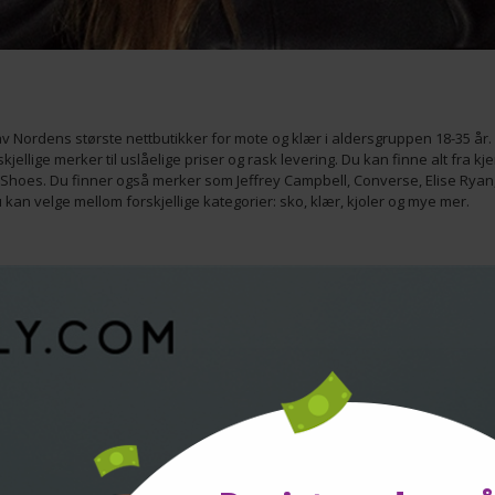
n av Nordens største nettbutikker for mote og klær i aldersgruppen 18-35 år.
kjellige merker til uslåelige priser og rask levering. Du kan finne alt fra kj
y Shoes. Du finner også merker som Jeffrey Campbell, Converse, Elise Rya
n velge mellom forskjellige kategorier: sko, klær, kjoler og mye mer.