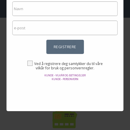
REGISTRERE
Utrolige priser
Ved å registrere deg samtykker du til våre
vilkår for bruk og personvernregler.
Her finner du de beste tilbudene på internett i tusenvis av produkter.
KUNDE - VILKÅR OG BETINGELSER
KUNDE - PERSONVERN