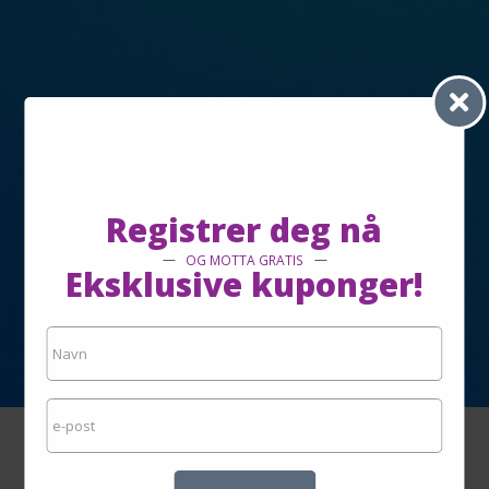
Registrer deg nå
OG MOTTA GRATIS
Eksklusive kuponger!
Coolshop