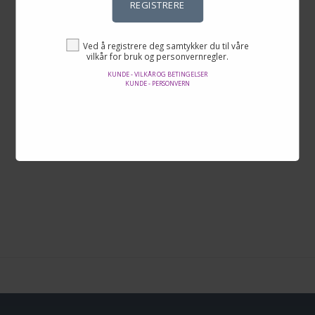
REGISTRERE
Ved å registrere deg samtykker du til våre
vilkår for bruk og personvernregler.
Pris
-
KUNDE - VILKÅR OG BETINGELSER
KUNDE - PERSONVERN
Vurdering
1 - 0 fra 0