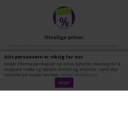
Utrolige priser
Her finner du de beste tilbudene på internett i tusenvis av produkter.
Ditt personvern er viktig for oss
bruker informasjonskapsler og annen lignende teknologi for å
analysere trafikk og tilpasse innhold og annonser, samt tilby
ressurser på sosiale nettverk.
Få mer informasjon
acept
Sikkerhet
Det er ikke nødvendig å gi noen konfidensiell informasjon. Vi
omdirigerer deg til tilbudsnettstedet.