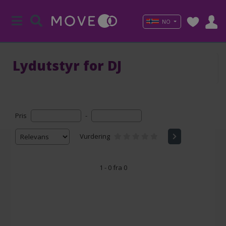
NO
Lydutstyr for DJ
Pris
-
Vurdering
1 - 0 fra 0