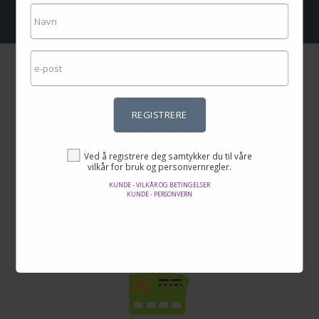
REGISTRERE
Utrolige priser
Ved å registrere deg samtykker du til våre
vilkår for bruk og personvernregler.
Her finner du de beste tilbudene på internett i tusenvis av produkter.
KUNDE - VILKÅR OG BETINGELSER
KUNDE - PERSONVERN