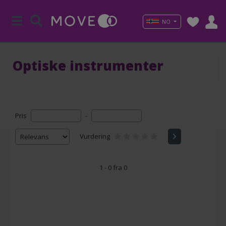
NO
Optiske instrumenter
Pris
-
Vurdering
1 - 0 fra 0