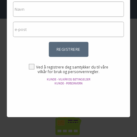
REGISTRERE
Utrolige priser
Ved å registrere deg samtykker du til våre
vilkår for bruk og personvernregler.
Her finner du de beste tilbudene på internett i tusenvis av produkter.
KUNDE - VILKÅR OG BETINGELSER
KUNDE - PERSONVERN