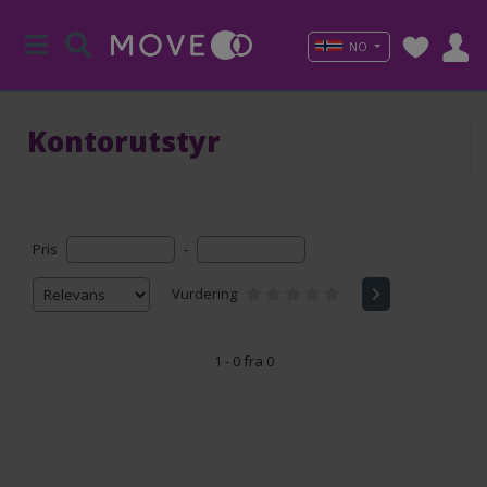
NO
Kontorutstyr
Pris
-
Vurdering
1 - 0 fra 0