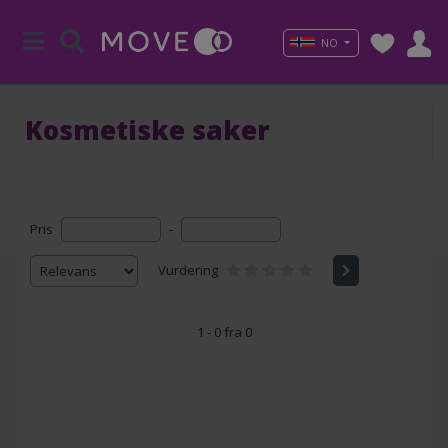
NO
Kosmetiske saker
Pris
-
Vurdering
1 - 0 fra 0