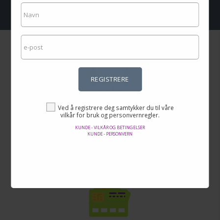
REGISTRERE
Utrolige priser
Ved å registrere deg samtykker du til våre
vilkår for bruk og personvernregler.
Her finner du de beste tilbudene på internett i tusenvis av produkter.
KUNDE - VILKÅR OG BETINGELSER
KUNDE - PERSONVERN